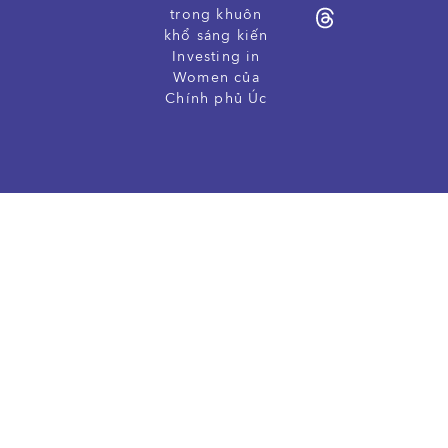
trong khuôn
khổ sáng kiến
Investing in
Women của
Chính phủ Úc