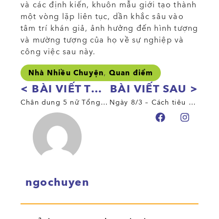
và các định kiến, khuôn mẫu giới tạo thành
một vòng lặp liên tục, dần khắc sâu vào
tâm trí khán giả, ảnh hưởng đến hình tượng
và mường tượng của họ về sự nghiệp và
công việc sau này.
,
Nhà Nhiều Chuyện
Quan điểm
< BÀI VIẾT TRƯỚC
BÀI VIẾT SAU >
Chân dung 5 nữ Tổng thống trong 31 cuộc bầu cử trên khắp thế giới năm 2024
Ngày 8/3 – Cách tiêu dùng xoa dịu tinh thần đấu tranh cho phụ nữ
ngochuyen