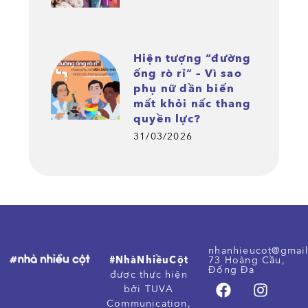
Hiện tượng “đường
ống rò rỉ” – Vì sao
phụ nữ dần biến
mất khỏi nấc thang
quyền lực?
31/03/2026
nhanhieucot@gmai
#NhàNhiềuCột
73 Hoàng Cầu,
Đống Đa
được thực hiện
bởi TUVA
Communication,