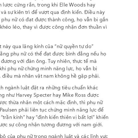
n lược cứng rắn, trong khi Elle Woods hay
và sự kiên trì để vượt qua định kiến. Điều này
ù phụ nữ có đạt được thành công, họ vẫn bị gắn
khéo léo, thay vì được công nhận đơn thuần vì
t này qua lăng kính của “nữ quyền tự do”
 rằng phụ nữ có thể đạt được bình đẳng nếu họ
đương với đàn ông. Tuy nhiên, thực tế mà
 khi phụ nữ chứng minh năng lực, họ vẫn bị
ới, điều mà nhân vật nam không hề gặp phải.
 ngành luật đặt ra những tiêu chuẩn khác
ông như Harvey Specter hay Mike Ross được
được thừa nhận một cách mặc định, thì phụ nữ
Paulsen phải liên tục chứng minh năng lực để
rần kính” hay “định kiến thiên vị bất lợi” khiến
được sự công nhận tương đương với nam giới.
 bộ của phụ nữ trong ngành luật và các lĩnh vực