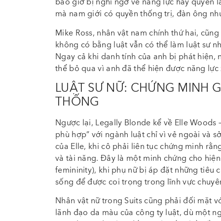
bao giờ bị nghi ngờ về năng lực hay quyền l
mà nam giới có quyền thống trị, đàn ông nh
Mike Ross, nhân vật nam chính thứ hai, cũng
không có bằng luật vẫn có thể làm luật sư nh
Ngay cả khi danh tính của anh bị phát hiện, 
thể bỏ qua vì anh đã thể hiện được năng lực
LUẬT SƯ NỮ: CHỨNG MINH GI
THỐNG
Ngược lại, Legally Blonde kể về Elle Woods 
phù hợp” với ngành luật chỉ vì vẻ ngoài và s
của Elle, khi cô phải liên tục chứng minh rằ
và tài năng. Đây là một minh chứng cho hiện
femininity), khi phụ nữ bị áp đặt những tiêu
sống để được coi trọng trong lĩnh vực chuy
Nhân vật nữ trong Suits cũng phải đối mặt vớ
lãnh đạo da màu của công ty luật, dù một n