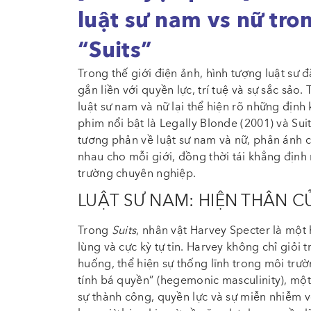
luật sư nam vs nữ tro
“Suits”
Trong thế giới điện ảnh, hình tượng luật sư
gắn liền với quyền lực, trí tuệ và sự sắc sảo
luật sư nam và nữ lại thể hiện rõ những định 
phim nổi bật là Legally Blonde (2001) và Su
tương phản về luật sư nam và nữ, phản ánh 
nhau cho mỗi giới, đồng thời tái khẳng định
trường chuyên nghiệp.
LUẬT SƯ NAM: HIỆN THÂN C
Trong
Suits
, nhân vật Harvey Specter là một
lùng và cực kỳ tự tin. Harvey không chỉ giỏi
huống, thể hiện sự thống lĩnh trong môi trườ
tính bá quyền” (hegemonic masculinity), một 
sự thành công, quyền lực và sự miễn nhiễm 