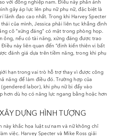
ần so với đồng nghiệp nam. Điều này phản ánh
 hình gây áp lực lên phụ nữ phụ nữ, đặc biệt là
trí lãnh đạo cao nhất. Trong khi Harvey Specter
thái của mình, Jessica phải liên tục khẳng định
ằng cô “xứng đáng” có mặt trong phòng họp.
n ông, nếu có tài năng, xứng đáng được trao
Điều này liên quan đến “định kiến thiên vị bất
ược đánh giá dựa trên tiềm năng, trong khi phụ
giới hạn trong vai trò hỗ trợ thay vì được công
khả năng để làm điều đó. Trường hợp của
 (gendered labor), khi phụ nữ bị đẩy vào
hấp hơn dù họ có năng lực ngang bằng hoặc hơn
 XÂY DỰNG HÌNH TƯỢNG
 này khắc họa luật sư nam và nữ không chỉ
àm việc. Harvey Specter và Mike Ross giải