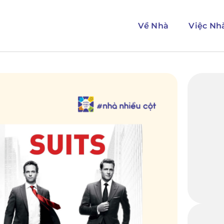
Về Nhà
Việc Nh