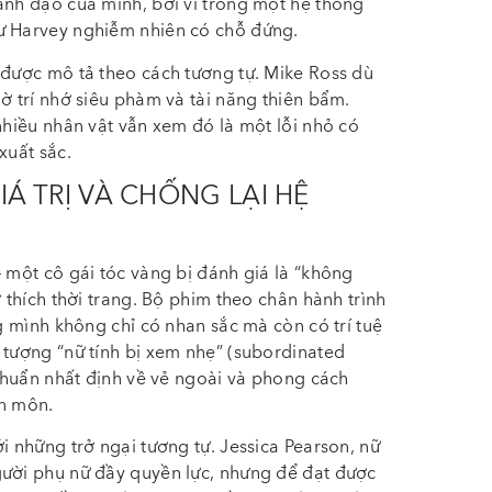
ãnh đạo của mình, bởi vì trong một hệ thống
ư Harvey nghiễm nhiên có chỗ đứng.
 được mô tả theo cách tương tự. Mike Ross dù
ờ trí nhớ siêu phàm và tài năng thiên bẩm.
nhiều nhân vật vẫn xem đó là một lỗi nhỏ có
 xuất sắc.
Á TRỊ VÀ CHỐNG LẠI HỆ
– một cô gái tóc vàng bị đánh giá là “không
ở thích thời trang. Bộ phim theo chân hành trình
ng mình không chỉ có nhan sắc mà còn có trí tuệ
 tượng “nữ tính bị xem nhẹ” (subordinated
 chuẩn nhất định về vẻ ngoài và phong cách
ên môn.
i những trở ngại tương tự. Jessica Pearson, nữ
gười phụ nữ đầy quyền lực, nhưng để đạt được