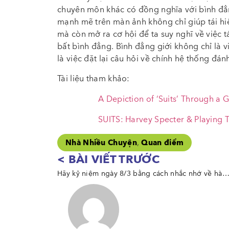
chuyên môn khác có đồng nghĩa với bình đẳn
mạnh mẽ trên màn ảnh không chỉ giúp tái hi
mà còn mở ra cơ hội để ta suy nghĩ về việc 
bất bình đẳng. Bình đẳng giới không chỉ là 
là việc đặt lại câu hỏi về chính hệ thống đánh
Tài liệu tham khảo:
A Depiction of ‘Suits’ Through a 
SUITS: Harvey Specter & Playing
,
Nhà Nhiều Chuyện
Quan điểm
< BÀI VIẾT TRƯỚC
Hãy kỷ niệm ngày 8/3 bằng cách nhắc nhớ về hành trình đấu tranh cho bình đẳng đã qua và chưa bao giờ kết 