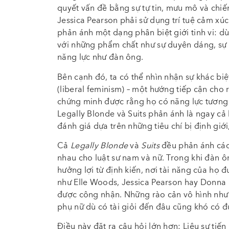
quyết vấn đề bằng sự tự tin, mưu mô và chiế
Jessica Pearson phải sử dụng trí tuệ cảm xúc 
phản ánh một dạng phân biệt giới tinh vi: d
với những phẩm chất như sự duyên dáng, sự 
năng lực như đàn ông.
Bên cạnh đó, ta có thể nhìn nhận sự khác biệ
(liberal feminism) – một hướng tiếp cận cho
chứng minh được rằng họ có năng lực tương 
Legally Blonde và Suits phản ánh là ngay cả
đánh giá dựa trên những tiêu chí bị định gi
Cả
Legally Blonde
và
Suits
đều phản ánh cách
nhau cho luật sư nam và nữ. Trong khi đàn 
hưởng lợi từ định kiến, nơi tài năng của họ 
như Elle Woods, Jessica Pearson hay Donna 
được công nhận. Những rào cản vô hình như “t
phụ nữ dù có tài giỏi đến đâu cũng khó có 
Điều này đặt ra câu hỏi lớn hơn: Liệu sự tiến