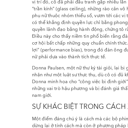
vị trí đó, cô đã phải đấu tranh gấp nhiều l
“trần kính” (glass ceiling), những rào cản vô
phụ nữ thuộc nhóm thiểu số, vươn tới các vị 
có thể khẳng định quyền lực chỉ bằng phong 
quyền lãnh đạo bằng hành động, chứng tỏ r
Điều này cho thấy niềm tin phổ biến rằng đà
cơ hội bất chấp những quy chuẩn chính thức. 
lợi” (performance bias), trong đó đàn ông đ
nữ phải dựa vào thành tích thực tế.
Donna Paulsen, một nữ thư ký tài giỏi, lại bị 
nhận như một luật sư thực thụ, dù cô có đủ 
Donna minh họa cho “công việc bị định giới”
những vai trò hậu phương và bị đánh giá t
nam giới.
SỰ KHÁC BIỆT TRONG CÁCH
Một điểm đáng chú ý là cách mà các bộ phim
dừng lại ở tính cách mà còn ở phương pháp l