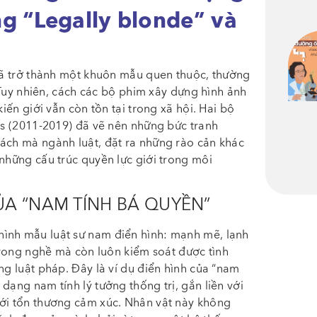
ng “Legally blonde” và
 đã trở thành một khuôn mẫu quen thuộc, thường
. Tuy nhiên, cách các bộ phim xây dựng hình ảnh
kiến giới vẫn còn tồn tại trong xã hội. Hai bộ
its (2011-2019) đã vẽ nên những bức tranh
cách mà ngành luật, đặt ra những rào cản khác
 những cấu trúc quyền lực giới trong môi
ỦA “NAM TÍNH BÁ QUYỀN”
 hình mẫu luật sư nam điển hình: mạnh mẽ, lạnh
 trong nghề mà còn luôn kiểm soát được tình
ng luật pháp. Đây là ví dụ điển hình của “nam
dạng nam tính lý tưởng thống trị, gắn liền với
với tổn thương cảm xúc. Nhân vật này không