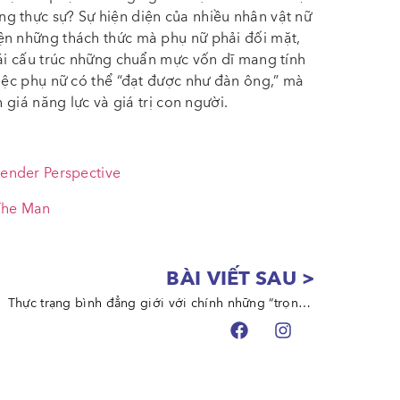
g thực sự? Sự hiện diện của nhiều nhân vật nữ
ện những thách thức mà phụ nữ phải đối mặt,
tái cấu trúc những chuẩn mực vốn dĩ mang tính
việc phụ nữ có thể “đạt được như đàn ông,” mà
 giá năng lực và giá trị con người.
Gender Perspective
 The Man
BÀI VIẾT SAU >
thúc
Thực trạng bình đẳng giới với chính những “trọng tài công lý” đang thế nào?