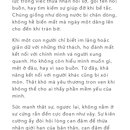
lực trong việc thừa nhận nỗi sợ, gọi tên nỗi
buồn, hay tìm kiếm sự giúp đỡ khi bế tắc.
Chúng giống như dòng nước bị chặn dòng,
không hề biến mất mà ngày một dâng lên
cho đến khi tràn bờ.
Khi một con người chỉ biết im lặng hoặc
giận dữ với những thử thách, họ đánh mất
kết nối với chính mình và người xung
quanh. Họ không còn hiểu mình muốn gì,
mệt ở đâu, hay vì sao buồn. Từ đây, khả
năng kết nối với người khác cũng bị xói
mòn. Thật khó mà yêu thương trọn vẹn khi
không thể cho ai thấy phần mềm yếu của
mình.
Sức mạnh thật sự, ngược lại, không nằm ở
sự cứng rắn đến cực đoan như vậy. Sự kiên
cường ấy đòi hỏi lòng can đảm để thừa
nhận giới hạn của bản thân, can đảm để