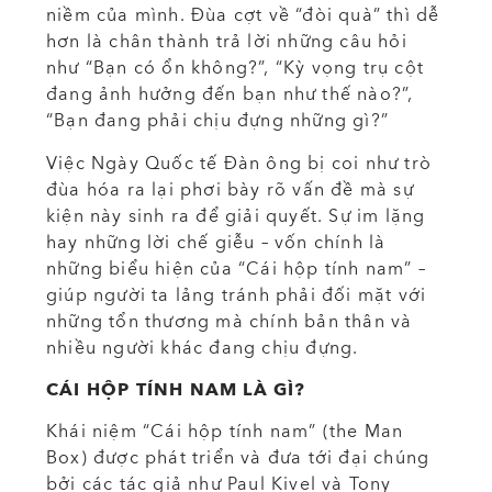
niềm của mình. Đùa cợt về “đòi quà” thì dễ
hơn là chân thành trả lời những câu hỏi
như “Bạn có ổn không?”, “Kỳ vọng trụ cột
đang ảnh hưởng đến bạn như thế nào?”,
“Bạn đang phải chịu đựng những gì?”
Việc Ngày Quốc tế Đàn ông bị coi như trò
đùa hóa ra lại phơi bày rõ vấn đề mà sự
kiện này sinh ra để giải quyết. Sự im lặng
hay những lời chế giễu – vốn chính là
những biểu hiện của “Cái hộp tính nam” –
giúp người ta lảng tránh phải đối mặt với
những tổn thương mà chính bản thân và
nhiều người khác đang chịu đựng.
CÁI HỘP TÍNH NAM LÀ GÌ?
Khái niệm “Cái hộp tính nam” (the Man
Box) được phát triển và đưa tới đại chúng
bởi các tác giả như Paul Kivel và Tony