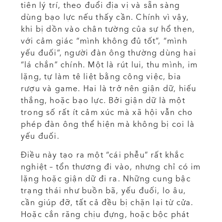
tiên lý trí, theo đuổi địa vị và sẵn sàng
dùng bạo lực nếu thấy cần. Chính vì vậy,
khi bị dồn vào chân tường của sự hổ thẹn,
với cảm giác “mình không đủ tốt”, “mình
yếu đuối”, người đàn ông thường dùng hai
“lá chắn” chính. Một là rút lui, thu mình, im
lặng, tự làm tê liệt bằng công việc, bia
rượu và game. Hai là trở nên giận dữ, hiếu
thắng, hoặc bạo lực. Bởi giận dữ là một
trong số rất ít cảm xúc mà xã hội vẫn cho
phép đàn ông thể hiện mà không bị coi là
yếu đuối.
Điều này tạo ra một “cái phễu” rất khắc
nghiệt – tổn thương đi vào, nhưng chỉ có im
lặng hoặc giận dữ đi ra. Những cung bậc
trạng thái như buồn bã, yếu đuối, lo âu,
cần giúp đỡ, tất cả đều bị chặn lại từ cửa.
Hoặc cắn răng chịu đựng, hoặc bộc phát