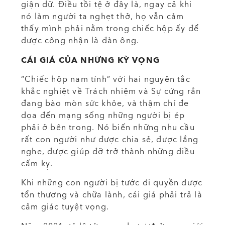
giận dữ. Điều tồi tệ ở đây là, ngay cả khi
nó làm người ta nghẹt thở, họ vẫn cảm
thấy mình phải nằm trong chiếc hộp ấy để
được công nhận là đàn ông.
CÁI GIÁ CỦA NHỮNG KỲ VỌNG
“Chiếc hộp nam tính” với hai nguyên tắc
khắc nghiệt về Trách nhiệm và Sự cứng rắn
đang bào mòn sức khỏe, và thậm chí đe
dọa đến mạng sống những người bị ép
phải ở bên trong. Nó biến những nhu cầu
rất con người như được chia sẻ, được lắng
nghe, được giúp đỡ trở thành những điều
cấm kỵ.
Khi những con người bị tước đi quyền được
tổn thương và chữa lành, cái giá phải trả là
cảm giác tuyệt vọng.