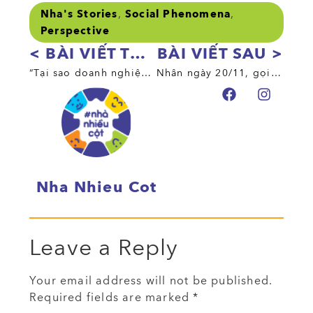
,
,
Nha's Stories
Social Phenomena
Perspective
< BÀI VIẾT TRƯỚC
BÀI VIẾT SAU >
“Tại sao doanh nghiệp phải gánh chi phí cho chuyện sinh con của người lao động? Họ làm kinh doanh thì tối ưu chi phí là đúng rồi?”
Nhân ngày 20/11, gọi tên những công việc chăm sóc vô hình của nghề giáo
Nha Nhieu Cot
Leave a Reply
Your email address will not be published.
Required fields are marked
*