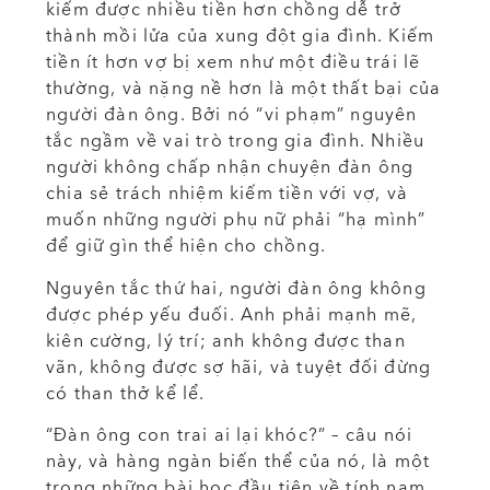
kiếm được nhiều tiền hơn chồng dễ trở
thành mồi lửa của xung đột gia đình. Kiếm
tiền ít hơn vợ bị xem như một điều trái lẽ
thường, và nặng nề hơn là một thất bại của
người đàn ông. Bởi nó “vi phạm” nguyên
tắc ngầm về vai trò trong gia đình. Nhiều
người không chấp nhận chuyện đàn ông
chia sẻ trách nhiệm kiếm tiền với vợ, và
muốn những người phụ nữ phải “hạ mình”
để giữ gìn thể hiện cho chồng.
Nguyên tắc thứ hai, người đàn ông không
được phép yếu đuối. Anh phải mạnh mẽ,
kiên cường, lý trí; anh không được than
vãn, không được sợ hãi, và tuyệt đối đừng
có than thở kể lể.
“Đàn ông con trai ai lại khóc?” – câu nói
này, và hàng ngàn biến thể của nó, là một
trong những bài học đầu tiên về tính nam