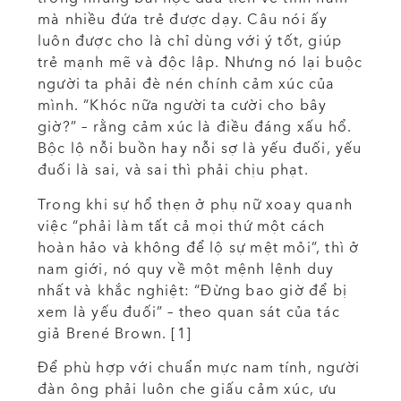
mà nhiều đứa trẻ được dạy. Câu nói ấy
luôn được cho là chỉ dùng với ý tốt, giúp
trẻ mạnh mẽ và độc lập. Nhưng nó lại buộc
người ta phải đè nén chính cảm xúc của
mình. “Khóc nữa người ta cười cho bây
giờ?” – rằng cảm xúc là điều đáng xấu hổ.
Bộc lộ nỗi buồn hay nỗi sợ là yếu đuối, yếu
đuối là sai, và sai thì phải chịu phạt.
Trong khi sự hổ thẹn ở phụ nữ xoay quanh
việc “phải làm tất cả mọi thứ một cách
hoàn hảo và không để lộ sự mệt mỏi”, thì ở
nam giới, nó quy về một mệnh lệnh duy
nhất và khắc nghiệt: “Đừng bao giờ để bị
xem là yếu đuối” – theo quan sát của tác
giả Brené Brown. [1]
Để phù hợp với chuẩn mực nam tính, người
đàn ông phải luôn che giấu cảm xúc, ưu