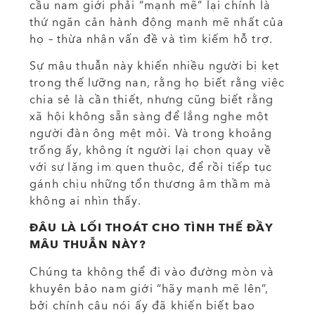
cầu nam giới phải “mạnh mẽ” lại chính là
thứ ngăn cản hành động mạnh mẽ nhất của
họ – thừa nhận vấn đề và tìm kiếm hỗ trợ.
Sự mâu thuẫn này khiến nhiều người bị kẹt
trong thế lưỡng nan, rằng họ biết rằng việc
chia sẻ là cần thiết, nhưng cũng biết rằng
xã hội không sẵn sàng để lắng nghe một
người đàn ông mệt mỏi. Và trong khoảng
trống ấy, không ít người lại chọn quay về
với sự lặng im quen thuộc, để rồi tiếp tục
gánh chịu những tổn thương âm thầm mà
không ai nhìn thấy.
ĐÂU LÀ LỐI THOÁT CHO TÌNH THẾ ĐẦY
MÂU THUẪN NÀY?
Chúng ta không thể đi vào đường mòn và
khuyên bảo nam giới “hãy mạnh mẽ lên”,
bởi chính câu nói ấy đã khiến biết bao