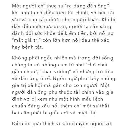
Một người chỉ thực sự “ra dáng đàn ông”
khi anh ta có điều kiện tài chính, sở hữu tài
sản và chu cấp được cho người khác. Khi bị
đẩy đến mức cực đoan, người ta sẵn sàng
đánh đổi sức khỏe để kiếm tiền, bởi nỗi sợ
“mất giá trị” còn lớn hơn nỗi đau thể xác
hay bệnh tật.
Không phải ngẫu nhiên mà trong đời sống,
chúng ta có những cụm từ như “chó chui
gầm chạn”, “chạn vương” và những trò đùa
về đàn ông ở rể. Ngôn ngữ phơi bày những
giá trị xã hội mà gán cho con người. Một
người đàn ông phụ thuộc tài chính vào gia
đình vợ bị xem như một hình mẫu lệch
chuẩn đáng xấu hổ, thậm chí một sự thất
bại cần phải bị giễu cợt và miệt thị.
Điều đó giải thích vì sao chuyện người vợ