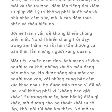
mỏi và tổn thương, dám lên tiếng tìm kiếm
sự giúp đỡ. Lý trí không phải là đè nén và
phủ nhận cảm xúc, mà là can đảm thừa
nhận và thấu hiểu nó.
Bởi né tránh vấn đề không khiến chúng
biến mất. Nó chỉ khiến chúng trỗi dậy
trong âm thầm, và rồi làm tổn thương cả
bản thân lẫn những người xung quanh.
Một tiêu chuẩn nam tính lành mạnh sẽ đưa
người ta ra khỏi những khuôn mẫu đang
bào mòn họ. Họ được sống như một con
người trọn vẹn, với những cung bậc cảm
xúc khác nhau. Họ được trân trọng vì đã nỗ
lực, chứ không phải vì “không bao giờ
khóc”. Sự trung thực ấy, hơn bất kỳ điều gì
khác, mở đường cho họ thoát khỏi sự cô
lập, khỏi nỗi tủi hờn âm thầm. Nó mở ra