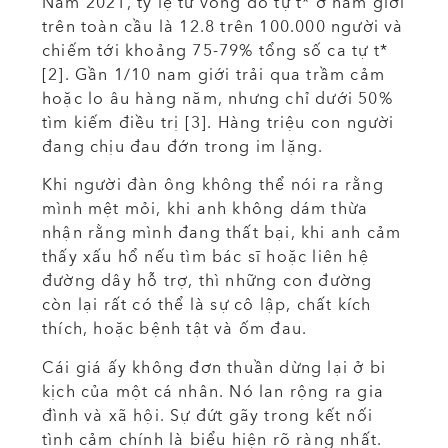
Năm 2021, tỷ lệ tử vong do tự t* ở nam giới
trên toàn cầu là 12.8 trên 100.000 người và
chiếm tới khoảng 75-79% tổng số ca tự t*
[2]. Gần 1/10 nam giới trải qua trầm cảm
hoặc lo âu hàng năm, nhưng chỉ dưới 50%
tìm kiếm điều trị [3]. Hàng triệu con người
đang chịu đau đớn trong im lặng.
Khi người đàn ông không thể nói ra rằng
mình mệt mỏi, khi anh không dám thừa
nhận rằng mình đang thất bại, khi anh cảm
thấy xấu hổ nếu tìm bác sĩ hoặc liên hệ
đường dây hỗ trợ, thì những con đường
còn lại rất có thể là sự cô lập, chất kích
thích, hoặc bệnh tật và ốm đau.
Cái giá ấy không đơn thuần dừng lại ở bi
kịch của một cá nhân. Nó lan rộng ra gia
đình và xã hội. Sự đứt gãy trong kết nối
tình cảm chính là biểu hiện rõ ràng nhất.