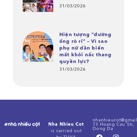
31/03/2026
Hiện tượng “đường
ống rò rỉ” – Vì sao
phụ nữ dần biến
mất khỏi nấc thang
quyền lực?
31/03/2026
nhanhieucot@gmai
Nha Nhieu Cot
73 Hoang Cau Str,
Dong Da
is carried out