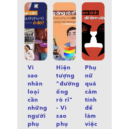
Vì
Hiện
Phụ
sao
tượng
nữ
nhân
"đường
quá
loại
ống
cảm
cần
rò rỉ"
tính
những
- Vì
để
người
sao
làm
phụ
phụ
việc