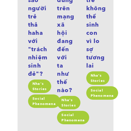
sao
dung
trẻ
người
trên
không
trẻ
mạng
thể
thả
xã
sinh
haha
hội
con
với
đang
vì lo
"trách
đến
sợ
nhiệm
với
tương
sinh
ta
lai
đẻ"?
như
Nha's
thế
Stories
Nha's
nào?
Stories
Social
Phenomena
Social
Nha's
Phenomena
Stories
Social
Phenomena