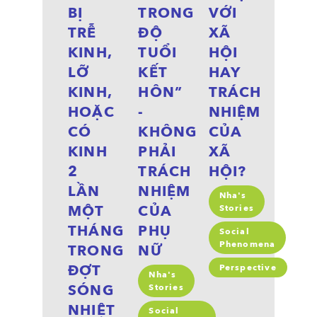
BỊ
TRONG
VỚI
TRỄ
ĐỘ
XÃ
KINH,
TUỔI
HỘI
LỠ
KẾT
HAY
KINH,
HÔN”
TRÁCH
HOẶC
-
NHIỆM
CÓ
KHÔNG
CỦA
KINH
PHẢI
XÃ
2
TRÁCH
HỘI?
LẦN
NHIỆM
Nha's
MỘT
CỦA
Stories
THÁNG
PHỤ
Social
Phenomena
TRONG
NỮ
ĐỢT
Perspective
Nha's
SÓNG
Stories
NHIỆT
Social