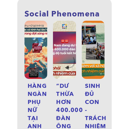
Social Phenomena
HÀNG
“DƯ
SINH
NGÀN
THỪA
ĐỦ
PHỤ
HƠN
CON
NỮ
400.000
-
TẠI
ĐÀN
TRÁCH
ANH
ÔNG
NHIỆM