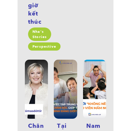
giờ
kết
thúc
Nha's
Stories
Perspective
Chân
Tại
Nam