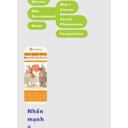
Stories
Nha's
Stories
Nha
Recommend
Social
Phenomena
News
Perspective
Nhấn
mạnh
ý