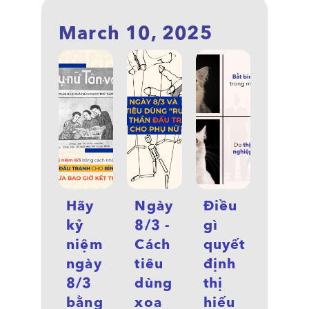
March 10, 2025
Hãy
Ngày
Điều
kỷ
8/3 -
gì
niệm
Cách
quyết
ngày
tiêu
định
8/3
dùng
thị
bằng
xoa
hiếu