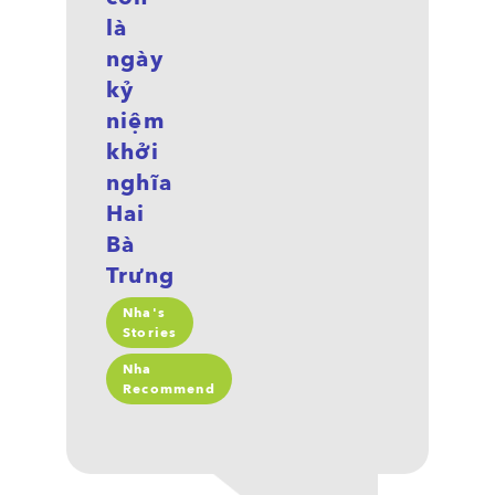
là
ngày
kỷ
niệm
khởi
nghĩa
Hai
Bà
Trưng
Nha's
Stories
Nha
Recommend