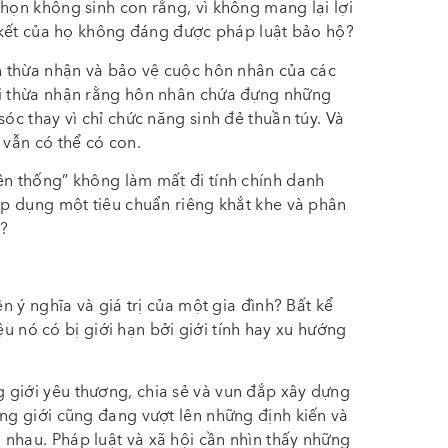
chọn không sinh con rằng, vì không mang lại lợi
ắn kết của họ không đáng được pháp luật bảo hộ?
ẫn thừa nhận và bảo vệ cuộc hôn nhân của các
ội thừa nhận rằng hôn nhân chứa đựng những
sóc thay vì chỉ chức năng sinh đẻ thuần túy. Và
 vẫn có thể có con.
ền thống” không làm mất đi tính chính danh
 áp dụng một tiêu chuẩn riêng khắt khe và phân
i?
ên ý nghĩa và giá trị của một gia đình? Bất kể
liệu nó có bị giới hạn bởi giới tính hay xu hướng
 giới yêu thương, chia sẻ và vun đắp xây dựng
ùng giới cũng đang vượt lên những định kiến và
nhau. Pháp luật và xã hội cần nhìn thấy những