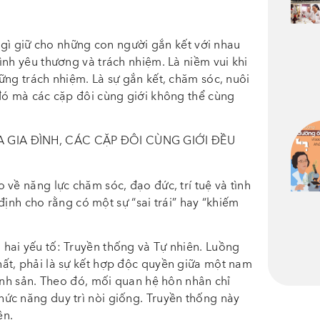
u gì giữ cho những con người gắn kết với nhau
ình yêu thương và trách nhiệm. Là niềm vui khi
ững trách nhiệm. Là sự gắn kết, chăm sóc, nuôi
 đó mà các cặp đôi cùng giới không thể cùng
A GIA ĐÌNH, CÁC CẶP ĐÔI CÙNG GIỚI ĐỀU
về năng lực chăm sóc, đạo đức, trí tuệ và tình
 định cho rằng có một sự “sai trái” hay “khiếm
hai yếu tố: Truyền thống và Tự nhiên. Luồng
ất, phải là sự kết hợp độc quyền giữa một nam
sinh sản. Theo đó, mối quan hệ hôn nhân chỉ
ức năng duy trì nòi giống. Truyền thống này
ên.