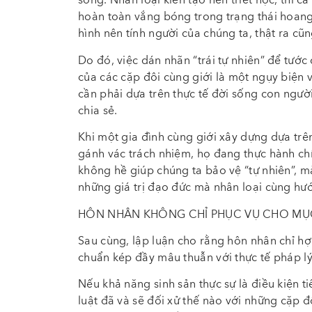
sống. Nhân loại kiến tạo nên triết học, thi c
hoàn toàn vắng bóng trong trạng thái hoang 
hình nên tính người của chúng ta, thật ra cũn
Do đó, việc dán nhãn “trái tự nhiên” để tướ
của các cặp đôi cùng giới là một ngụy biện vô
cần phải dựa trên thực tế đời sống con ngườ
chia sẻ.
Khi một gia đình cùng giới xây dựng dựa trê
gánh vác trách nhiệm, họ đang thực hành chí
không hề giúp chúng ta bảo vệ “tự nhiên”, mà
những giá trị đạo đức mà nhân loại cùng hướ
HÔN NHÂN KHÔNG CHỈ PHỤC VỤ CHO MỤC
Sau cùng, lập luận cho rằng hôn nhân chỉ hợp
chuẩn kép đầy mâu thuẫn với thực tế pháp lý
Nếu khả năng sinh sản thực sự là điều kiện t
luật đã và sẽ đối xử thế nào với những cặp 