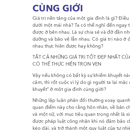
CÙNG GIỚI
Giá trị nền tảng của một gia đình là gì? Điề
dưới một mái nhà? Ta có thể nghĩ đến ngay t
được ở bên nhau. Là sự chia sẻ và đỡ đần nh
dưỡng và bảo vệ lẫn nhau. Có giá trị nào ở
nhau thực hiện được hay không?
TẤT CẢ NHỮNG GIÁ TRỊ TỐT ĐẸP NHẤT CỦ
CÓ THỂ THỰC HIỆN TRỌN VẸN
Vậy nếu không có bất kỳ sự khiếm khuyết nào 
cảm, thì rốt cuộc vì lý do gì người ta lại mặc
khuyết” ở một gia đình cùng giới?
Những lập luận phản đối thường xoay quanh 
quan điểm này cho rằng hôn nhân, về bản ch
và một nữ, với mục tiêu quan trọng nhất là 
được pháp luật công nhận khi nó đảm bảo ch
kéo dài, và trở thành một quy luật của tự nhi