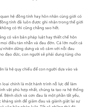
quan hệ đồng tính hay hôn nhân cùng giới có
đồng tính đã luôn được ghi nhận trong thế giới
không có thì cũng chẳng sao hết.
ẳng có văn bản pháp luật hay thiết chế hôn
mọi điều tàn nhẫn và đau đớn. Cá lớn nuốt cá
 tự nhiên dửng dưng và vô cảm với nỗi đau
cho đạo đức, con người sẽ phải dung túng cho
ên là hệ quy chiếu để con người dựa vào và
n loại chính là một hành trình nỗ lực để làm
 sinh vật phù hợp nhất, chúng ta tạo ra hệ thống
ế. Bệnh dịch và cơn đau là một phần tất yếu,
c kháng sinh để giảm đau và giành giật lại sự