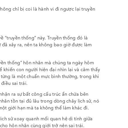
hông chỉ bị coi là hành vi đi ngược lại truyền
?
về “truyền thống” này. Truyền thống đó là
hứ đã xảy ra, nên ta không bao giờ được làm
ruyền thống” hôn nhân mà chúng ta ngày hôm
ể khiến con người hiện đại nhìn lại và cảm thấy
từng là một chuẩn mực bình thường, trong khi
điều sai trái.
 nhận ra sự bất công cấu trúc ẩn chứa bên
hân tồn tại đủ lâu trong dòng chảy lịch sử, nó
ột giới hạn mà ta không thể làm khác đi.
lịch sử xoay quanh mối quan hệ dị tính giữa
ho hôn nhân cùng giới trở nên sai trái.