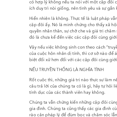
có hợp lý không nếu ta nói với một cặp đôi 
ích duy trì nòi giống, nên tình yêu và sự g
Hiển nhiên là không. Thực tế là luật pháp v
cặp đôi ấy. Nó là minh chứng cho thấy xã h
quyền nhân thân, sự chở che và giá trị chăm 
đó là chưa kể đến việc các cặp đôi cùng giới
Vậy nếu việc không sinh con theo cách “truy
của cuộc hôn nhân dị tính, thì cơ sở nào để
biệt đối xử hơn đối với các cặp đôi cùng giớ
NẾU TRUYỀN THỐNG LÀ NGHĨA TÌNH
Rốt cuộc thì, những giá trị nào thực sự làm n
câu trả lời của chúng ta có là gì, hãy tự hỏi 
tính dục của các thành viên hay không.
Chúng ta vẫn chứng kiến những cặp đôi cùng
gia đình. Chúng ta cũng thấy các gia đình c
rào cản pháp lý để đùm bọc và chăm sóc lẫn 