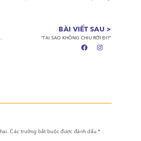
BÀI VIẾT SAU >
 HỘI HAY TRÁCH NHIỆM CỦA XÃ HỘI?
“TẠI SAO KHÔNG CHỊU RỜI ĐI?”
hai.
Các trường bắt buộc được đánh dấu
*