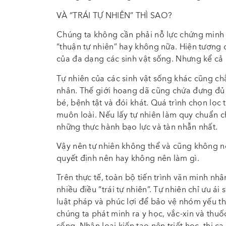
VÀ “TRÁI TỰ NHIÊN” THÌ SAO?
Chúng ta không cần phải nỗ lực chứng minh 
“thuận tự nhiên” hay không nữa. Hiện tượng 
của đa dạng các sinh vật sống. Nhưng kể cả 
Tự nhiên của các sinh vật sống khác cũng ch
nhân. Thế giới hoang dã cũng chứa đựng đủ 
bé, bệnh tật và đói khát. Quá trình chọn lọc
muôn loài. Nếu lấy tự nhiên làm quy chuẩn 
những thực hành bạo lực và tàn nhẫn nhất.
Vậy nên tự nhiên không thể và cũng không n
quyết định nên hay không nên làm gì.
Trên thực tế, toàn bộ tiến trình văn minh nhâ
nhiều điều “trái tự nhiên”. Tự nhiên chỉ ưu ái
luật pháp và phúc lợi để bảo vệ nhóm yếu th
chúng ta phát minh ra y học, vắc-xin và thuố