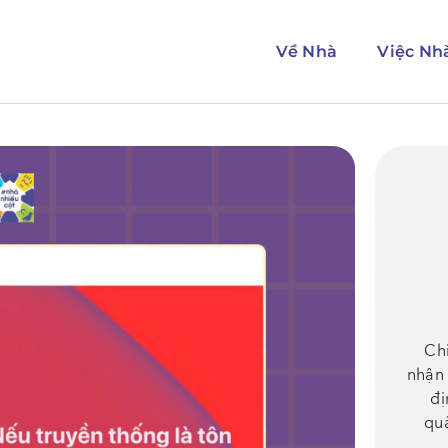
Về Nhà
Việc Nh
Ch
nhận 
đị
qu