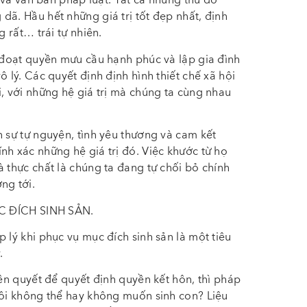
a và văn bản pháp luật. Tất cả những thứ đó
dã. Hầu hết những giá trị tốt đẹp nhất, định
g rất… trái tự nhiên.
c đoạt quyền mưu cầu hạnh phúc và lập gia đình
 lý. Các quyết định định hình thiết chế xã hội
i, với những hệ giá trị mà chúng ta cùng nhau
n sự tự nguyện, tình yêu thương và cam kết
nh xác những hệ giá trị đó. Việc khước từ họ
 thực chất là chúng ta đang tự chối bỏ chính
ng tới.
 ĐÍCH SINH SẢN.
 lý khi phục vụ mục đích sinh sản là một tiêu
.
iên quyết để quyết định quyền kết hôn, thì pháp
đôi không thể hay không muốn sinh con? Liệu