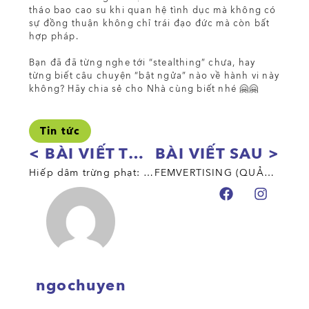
tháo bao cao su khi quan hệ tình dục mà không có
sự đồng thuận không chỉ trái đạo đức mà còn bất
hợp pháp.
Bạn đã đã từng nghe tới “stealthing” chưa, hay
từng biết câu chuyện “bật ngửa” nào về hành vi này
không? Hãy chia sẻ cho Nhà cùng biết nhé 🤗🤗
Tin tức
< BÀI VIẾT TRƯỚC
BÀI VIẾT SAU >
Hiếp dâm trừng phạt: Liệu pháp cho “bệnh” đồng tính?
FEMVERTISING (QUẢNG CÁO NỮ QUYỀN) – TRAO QUYỀN HAY CHIÊU TRÒ?
ngochuyen