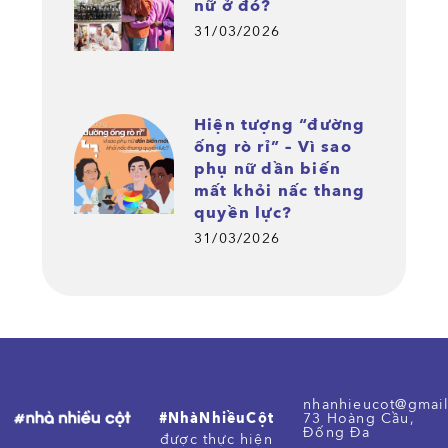
nữ ở đó?
31/03/2026
Hiện tượng “đường
ống rò rỉ” – Vì sao
phụ nữ dần biến
mất khỏi nấc thang
quyền lực?
31/03/2026
nhanhieucot@gmai
#NhàNhiềuCột
73 Hoàng Cầu,
Đống Đa
được thực hiện