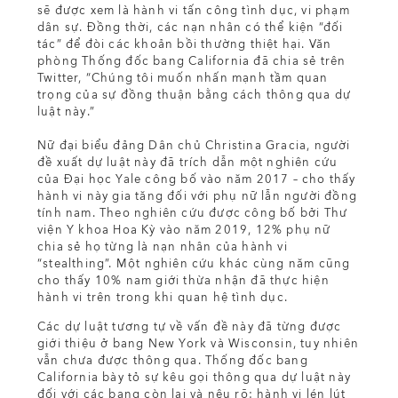
sẽ được xem là hành vi tấn công tình dục, vi phạm
dân sự. Đồng thời, các nạn nhân có thể kiện “đối
tác” để đòi các khoản bồi thường thiệt hại. Văn
phòng Thống đốc bang California đã chia sẻ trên
Twitter, “Chúng tôi muốn nhấn mạnh tầm quan
trọng của sự đồng thuận bằng cách thông qua dự
luật này.”
Nữ đại biểu đảng Dân chủ Christina Gracia, người
đề xuất dự luật này đã trích dẫn một nghiên cứu
của Đại học Yale công bố vào năm 2017 – cho thấy
hành vi này gia tăng đối với phụ nữ lẫn người đồng
tính nam. Theo nghiên cứu được công bố bởi Thư
viện Y khoa Hoa Kỳ vào năm 2019, 12% phụ nữ
chia sẻ họ từng là nạn nhân của hành vi
“stealthing”. Một nghiên cứu khác cùng năm cũng
cho thấy 10% nam giới thừa nhận đã thực hiện
hành vi trên trong khi quan hệ tình dục.
Các dự luật tương tự về vấn đề này đã từng được
giới thiệu ở bang New York và Wisconsin, tuy nhiên
vẫn chưa được thông qua. Thống đốc bang
California bày tỏ sự kêu gọi thông qua dự luật này
đối với các bang còn lại và nêu rõ: hành vi lén lút