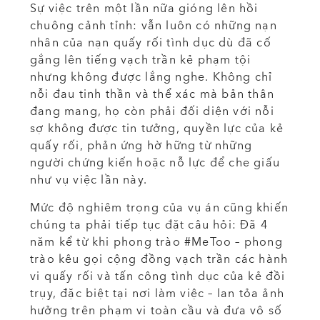
Sự việc trên một lần nữa gióng lên hồi
chuông cảnh tỉnh: vẫn luôn có những nạn
nhân của nạn quấy rối tình dục dù đã cố
gắng lên tiếng vạch trần kẻ phạm tội
nhưng không được lắng nghe. Không chỉ
nỗi đau tinh thần và thể xác mà bản thân
đang mang, họ còn phải đối diện với nỗi
sợ không được tin tưởng, quyền lực của kẻ
quấy rối, phản ứng hờ hững từ những
người chứng kiến hoặc nỗ lực để che giấu
như vụ việc lần này.
Mức độ nghiêm trọng của vụ án cũng khiến
chúng ta phải tiếp tục đặt câu hỏi: Đã 4
năm kể từ khi phong trào #MeToo – phong
trào kêu gọi cộng đồng vạch trần các hành
vi quấy rối và tấn công tình dục của kẻ đồi
trụy, đặc biệt tại nơi làm việc – lan tỏa ảnh
hưởng trên phạm vi toàn cầu và đưa vô số