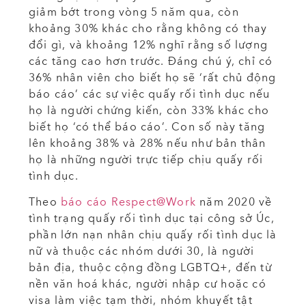
giảm bớt trong vòng 5 năm qua, còn
khoảng 30% khác cho rằng không có thay
đổi gì, và khoảng 12% nghĩ rằng số lượng
các tăng cao hơn trước. Đáng chú ý, chỉ có
36% nhân viên cho biết họ sẽ ‘rất chủ động
báo cáo’ các sự việc quấy rối tình dục nếu
họ là người chứng kiến, còn 33% khác cho
biết họ ‘có thể báo cáo’. Con số này tăng
lên khoảng 38% và 28% nếu như bản thân
họ là những người trực tiếp chịu quấy rối
tình dục.
Theo
báo cáo Respect@Work
năm 2020 về
tình trạng quấy rối tình dục tại công sở Úc,
phần lớn nạn nhân chịu quấy rối tình dục là
nữ và thuộc các nhóm dưới 30, là người
bản địa, thuộc cộng đồng LGBTQ+, đến từ
nền văn hoá khác, người nhập cư hoặc có
visa làm việc tạm thời, nhóm khuyết tật