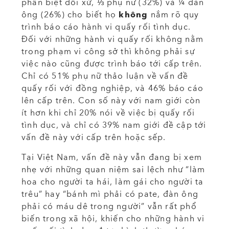
phân biệt đối xử, ⅓ phụ nữ (32%) và ¼ đàn
ông (26%) cho biết họ
không
nắm rõ quy
trình báo cáo hành vi quấy rối tình dục.
Đối với những hành vi quấy rối không nằm
trong phạm vi công sở thì không phải sự
việc nào cũng được trình báo tới cấp trên.
Chỉ có 51% phụ nữ thảo luận về vấn đề
quấy rối với đồng nghiệp, và 46% báo cáo
lên cấp trên. Con số này với nam giới còn
ít hơn khi chỉ 20% nói về việc bị quấy rối
tình dục, và chỉ có 39% nam giới đề cập tới
vấn đề này với cấp trên hoặc sếp.
Tại Việt Nam, vấn đề này vẫn đang bị xem
nhẹ với những quan niệm sai lệch như “làm
hoa cho người ta hái, làm gái cho người ta
trêu” hay “bánh mì phải có pate, đàn ông
phải có máu dê trong người” vẫn rất phổ
biến trong xã hội, khiến cho những hành vi