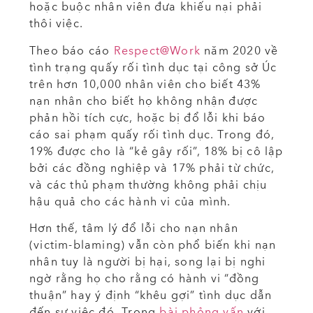
hoặc buộc nhân viên đưa khiếu nại phải
thôi việc.
Theo báo cáo
Respect@Work
năm 2020 về
tình trạng quấy rối tình dục tại công sở Úc
trên hơn 10,000 nhân viên cho biết 43%
nạn nhân cho biết họ không nhận được
phản hồi tích cực, hoặc bị đổ lỗi khi báo
cáo sai phạm quấy rối tình dục. Trong đó,
19% được cho là “kẻ gây rối”, 18% bị cô lập
bởi các đồng nghiệp và 17% phải từ chức,
và các thủ phạm thường không phải chịu
hậu quả cho các hành vi của mình.
Hơn thế, tâm lý đổ lỗi cho nạn nhân
(victim-blaming) vẫn còn phổ biến khi nạn
nhân tuy là người bị hại, song lại bị nghi
ngờ rằng họ cho rằng có hành vi “đồng
thuận” hay ý định “khêu gợi” tình dục dẫn
đến sự việc đó. Trong
bài phỏng vấn
với