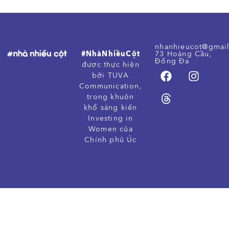
nhanhieucot@gmai
#NhàNhiềuCột
73 Hoàng Cầu,
Đống Đa
được thực hiện
bởi TUVA
Communication,
trong khuôn
khổ sáng kiến
Investing in
Women của
Chính phủ Úc