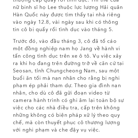
nữ binh sĩ họ Lee thuộc lực lượng Hải quân
Hàn Quốc này được tìm thấy tại nhà riêng
vào ngày 12.8, vài ngày sau khi có thông
tin cô bị quấy rối tình dục vào tháng 5.
Trước đó, vào đầu tháng 3, cô đã tố cáo
một đồng nghiệp nam họ Jang về hành vi
tấn công tình dục trên xe ô tô. Vụ việc xảy
ra khi họ đang trên đường trở về căn cứ tại
Seosan, tỉnh Chungcheong Nam, sau một
buổi ăn tối mà nạn nhân cho rằng bị nghi
phạm ép phải tham dự. Theo gia đình nạn
nhân, cho dù cô đã gửi đoạn video từ
camera hành trình có ghi âm lại toàn bộ sự
việc cho các nhà điều tra, cấp trên không
những không có biện pháp xử lý theo quy
chế, mà còn thuyết phục cô thương lượng
với nghi phạm và che đậy vụ việc.