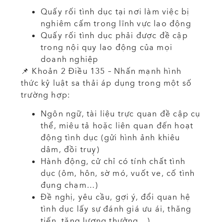
Quấy rối tình dục tại nơi làm việc bị
nghiêm cấm trong lĩnh vực lao động
Quấy rối tình dục phải được đề cập
trong nội quy lao động của mọi
doanh nghiệp
📌 Khoản 2 Điều 135 – Nhấn mạnh hình
thức kỷ luật sa thải áp dụng trong một số
trường hợp:
Ngôn ngữ, tài liệu trực quan đề cập cụ
thể, miêu tả hoặc liên quan đến hoạt
động tình dục (gửi hình ảnh khiêu
dâm, đồi truỵ)
Hành động, cử chỉ có tính chất tình
dục (ôm, hôn, sờ mó, vuốt ve, cố tình
đụng chạm…)
Đề nghị, yêu cầu, gợi ý, đổi quan hệ
tình dục lấy sự đánh giá ưu ái, thăng
tiến, tăng lương thưởng…)