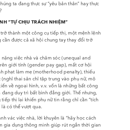
úng ta đang thực sự “yêu bản thân” hay thực
?
ÀNH “TỰ CHỊU TRÁCH NHIỆM”
trở thành một công cụ tiếp thị, một mệnh lệnh
cần được cả xã hội chung tay thay đổi trở
 nặng việc nhà và chăm sóc (unequal and
rên giới tính (gender pay gap), mất cơ hội
 hình phạt làm mẹ (motherhood penalty), thiếu
 (nghỉ thai sản chỉ tập trung vào phụ nữ, mô
kiến về ngoại hình, v.v. vốn là những bất công
và đang duy trì bất bình đẳng giới. Thế nhưng,
iếp thị lại khiến phụ nữ tin rằng chỉ cần “tích
 là có thể vượt qua.
ánh vác việc nhà, lời khuyên là “hãy học cách
 gia dụng thông minh giúp rút ngắn thời gian