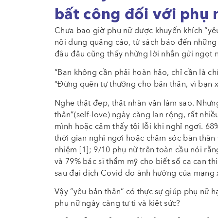
bất công đối với phụ 
Chưa bao giờ phụ nữ được khuyến khích “yêu 
nội dung quảng cáo, từ sách báo đến những 
đâu đâu cũng thấy những lời nhắn gửi ngọt 
“Bạn không cần phải hoàn hảo, chỉ cần là ch
“Đừng quên tự thưởng cho bản thân, vì bạn 
Nghe thật đẹp, thật nhân văn làm sao. Nhưng
thân”(self-love) ngày càng lan rộng, rất nhiề
mình hoặc cảm thấy tội lỗi khi nghỉ ngơi. 68
thời gian nghỉ ngơi hoặc chăm sóc bản thân v
nhiệm [1]; 9/10 phụ nữ trên toàn cầu nói rằn
và 79% bác sĩ thẩm mỹ cho biết số ca can t
sau đại dịch Covid do ảnh hưởng của mạng x
Vậy “yêu bản thân” có thực sự giúp phụ nữ hạn
phụ nữ ngày càng tự ti và kiệt sức?