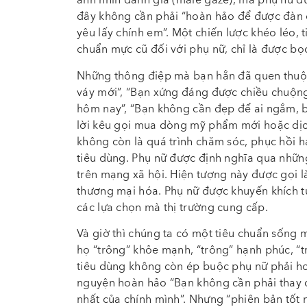
ánh nhìn đánh giá (male gaze), mà phụ nữ đ
đây không cần phải “hoàn hảo để được đàn 
yêu lấy chính em”. Một chiến lược khéo léo, t
chuẩn mực cũ đối với phụ nữ, chỉ là được bọ
Những thông điệp mà bạn hẳn đã quen thuộc
váy mới”, “Bạn xứng đáng được chiều chuộng,
hôm nay”, “Bạn không cần đẹp để ai ngắm, 
lời kêu gọi mua dòng mỹ phẩm mới hoặc dịch 
không còn là quá trình chăm sóc, phục hồi ha
tiêu dùng. Phụ nữ được định nghĩa qua nhữn
trên mạng xã hội. Hiện tượng này được gọi 
thương mại hóa. Phụ nữ được khuyến khích t
các lựa chọn mà thị trường cung cấp.
Và giờ thì chúng ta có một tiêu chuẩn sống m
họ “trông” khỏe mạnh, “trông” hạnh phúc, “t
tiêu dùng không còn ép buộc phụ nữ phải ho
nguyện hoàn hảo “Bạn không cần phải thay đổ
nhất của chính mình”. Nhưng “phiên bản tốt 