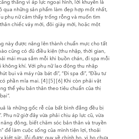
ng thẳng vì áp lực ngoại hình, lời khuyên là
bỏ qua những sản phẩm làm đẹp hợp mốt nhất,
ếu phụ nữ cảm thấy trống rỗng và muốn tìm
thân chiếc váy mới, đôi giày mới, hoặc một
ùng này được nâng lên thành chuẩn mực cho tất
o cũng có đủ điều kiện (thu nhập, thời gian,
hoải mái mua sắm mỗi khi buồn chán, đi spa mỗi
i không khí. Với phụ nữ lao động thu nhập
t bụi và máy rửa bát đi”, “Đi spa đi”, “Đầu tư
ó phần mỉa mai. [4] [5] [6] Khi còn phải vật
ông thể yêu bản thân theo tiêu chuẩn của thị
bại”.
uả là những gốc rễ của bất bình đẳng đều bị
. Phụ nữ giờ đây vừa phải chịu áp lực cũ, vừa
, năng động, biết chăm sóc bản thân và truyền
” để làm cuộc sống của mình tiện lợi, thoải
kiệt sức, lỗi được quy về chính họ, vì họ chưa