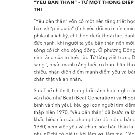
“YÊU BẢN THÂN” – TỪ MỘT THÔNG ĐIỆ
THỊ
“Yêu bản thân” vốn có một nền tảng triết học 
bàn về “philautia” (tình yêu đối với chính mì
philautia ích kỷ, chỉ theo đuổi khoái lạc, danh
đức hạnh, khi người ta yêu bản thân nên mớ
sống có ích cho cộng đồng. Ở phương Đông,
nền tảng của trí tuệ. Lão Tử từng viết trong 
sáng.”, nhấn mạnh rằng hiểu rõ bản thân khô
chiếu, nhận diện điểm mạnh điểm yếu và bản
chân thật và an nhàn.
Sau Thế chiến II, trong bối cảnh hoài nghi s
văn hóa như Beat (Beat Generation) và Hippi
bình và tình yêu), kêu gọi con người tìm kiế
thập niên 1970, “yêu bản thân” đã bước ra kh
khẩu hiệu của các phong trào đòi công bằng
1980) xem việc yêu và chăm sóc bản thân là 
phụ nữ chỉ có giá trị khi làm vợ, làm mẹ. C