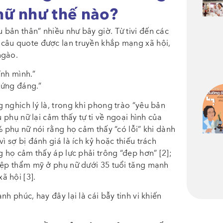
nữ như thế nào?
bản thân” nhiều như bây giờ. Từ tivi đến các
câu quote được lan truyền khắp mạng xã hội,
ngào.
ính mình.”
xứng đáng.”
 nghịch lý là, trong khi phong trào “yêu bản
u phụ nữ lại cảm thấy tự ti về ngoại hình của
% phụ nữ nói rằng họ cảm thấy “có lỗi” khi dành
ì sợ bị đánh giá là ích kỷ hoặc thiếu trách
g họ cảm thấy áp lực phải trông “đẹp hơn” [2];
hiệp thẩm mỹ ở phụ nữ dưới 35 tuổi tăng mạnh
ã hội [3].
h phúc, hay đây lại là cái bẫy tinh vi khiến