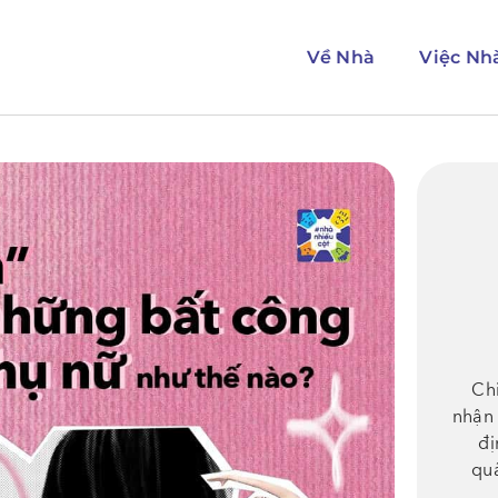
Về Nhà
Việc Nh
Ch
nhận 
đị
qu