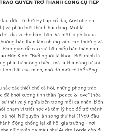
P TRAO QUYỀN TRỞ THÀNH CÔNG CỤ TIẾP
lâu đời. Từ thời Hy Lạp cổ đại, Aristotle đã
nh) và phân biệt thành hai dạng. Một là
 lợi, địa vị cho bản thân. Và một là philautia
i hướng bản thân làm những việc cao thượng và
 Đạo giáo đề cao sự thấu hiểu bản thân như
Đạo Đức Kinh: “Biết người là khôn. Biết mình là
ng phải tự nuông chiều, mà là khả năng tự soi
 tính thật của mình, nhờ đó mới có thể sống
âu sắc các thiết chế xã hội, những phong trào
e đã khởi xướng tinh thần “peace & love” (hòa
m sự thật và ý nghĩa bên trong mỗi cá nhân. Đến
ỏi phạm vi triết học và tâm lý học để trở thành
 xã hội. Nữ quyền làn sóng thứ hai (1960-đầu
hành động chống lại xã hội gia trưởng – nơi
ác nhà nữ quyền da màu như Audre Lorde còn đi