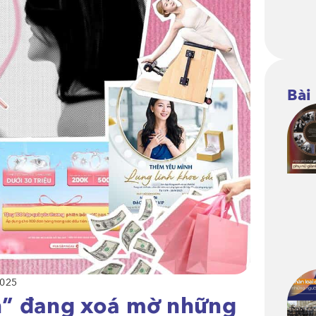
Bài
2025
n” đang xoá mờ những