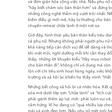
và đơn giản hóa công việc nhà. Nếu phụ nữ că
“hãy biết chăm sóc bản thân hơn” và đừng 
những công nghệ thẩm mỹ vượt trội nhất. N
kiếm điều gì mới mẻ, hãy tự thưởng cho bản 
chuyến retreat chữa lành ở một nơi xa.
Giờ đây, hình thức yêu bản thân kiểu tiêu d
cả phụ nữ. Nhưng không phải người phụ nữ nà
khả năng tiếp cận dịch vụ) để dễ dàng và t
khi mệt mỏi, nghỉ dưỡng mỗi khi cần thay đổ
thấp, những lời khuyên kiểu “Hãy mua robot hú
cho bản thân đi”, không chỉ vô dụng mà còn c
lộn với chi tiêu sinh hoạt hàng ngày, việc kh
trường và xã hội lại khiến họ thấy mình “thất 
Những bất công xã hội bị cá nhân hóa. Kết q
xóa mờ dưới lớp sơn “chữa lành” và “tích cực”
phải gánh thêm áp lực mới: phải luôn vui vẻ
cảm hứng. Vì họ đang có “quá nhiều lựa chọn
mái và xinh đẹp hơn. Nếu phụ nữ mệt mỏi hay 