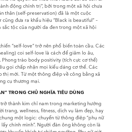
ành động chính trị”, bởi trong một xã hội chưa
n thân (self-preservation) đã là một cuộc
cũng đưa ra khẩu hiệu “Black is beautiful” –
à sắc tộc của người da đen trong một xã hội
iến “self-love” trở nên phổ biến toàn cầu. Các
ealing) coi self-love là cách để giảm lo âu,
 Phong trào body positivity (tích cực cơ thể)
 kêu gọi chấp nhận mọi kiểu dáng cơ thể. Các
p thị mới. Từ một thông điệp về công bằng xã
ông cụ thương mại.
ÂN” TRONG CHỦ NGHĨA TIÊU DÙNG
n” trở thành kim chỉ nam trong marketing hướng
 trang, wellness, fitness, dịch vụ làm đẹp, hay
c chung một logic: chuyển từ thông điệp “phụ nữ
 lấy chính mình”. Người đàn ông không còn là