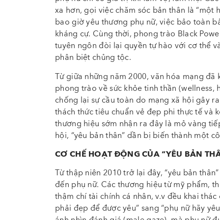
xa hơn, gọi việc chăm sóc bản thân là “một h
bao giờ yêu thương phụ nữ, việc bảo toàn bả
kháng cự. Cùng thời, phong trào Black Power 
tuyên ngôn đòi lại quyền tự hào với cơ thể v
phân biệt chủng tộc.
Từ giữa những năm 2000, văn hóa mạng đã kh
phong trào về sức khỏe tinh thần (wellness, h
chống lại sự cầu toàn do mạng xã hội gây ra.
thách thức tiêu chuẩn vẻ đẹp phi thực tế và
thương hiệu sớm nhận ra đây là mỏ vàng tiế
hội, “yêu bản thân” dần bị biến thành một c
CƠ CHẾ HOẠT ĐỘNG CỦA “YÊU BẢN TH
Từ thập niên 2010 trở lại đây, “yêu bản thâ
đến phụ nữ. Các thương hiệu từ mỹ phẩm, thời
thậm chí tài chính cá nhân, v.v đều khai thá
phải đẹp để được yêu” sang “phụ nữ hãy yêu