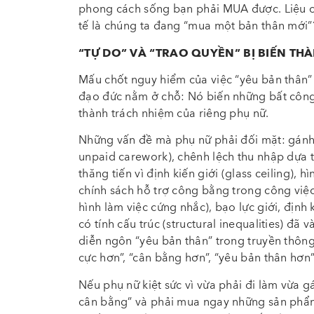
phong cách sống bạn phải MUA được. Liệu ch
tế là chúng ta đang “mua một bản thân mới”
“TỰ DO” VÀ “TRAO QUYỀN” BỊ BIẾN TH
Mấu chốt nguy hiểm của việc “yêu bản thân” 
đạo đức nằm ở chỗ: Nó biến những bất công 
thành trách nhiệm của riêng phụ nữ.
Những vấn đề mà phụ nữ phải đối mặt: gánh
unpaid carework), chênh lệch thu nhập dựa t
thăng tiến vì định kiến giới (glass ceiling),
chính sách hỗ trợ công bằng trong công việc
hình làm việc cứng nhắc), bạo lực giới, định 
có tính cấu trúc (structural inequalities) đã 
diễn ngôn “yêu bản thân” trong truyền thông t
cực hơn”, “cân bằng hơn”, “yêu bản thân hơn”
Nếu phụ nữ kiệt sức vì vừa phải đi làm vừa g
cân bằng” và phải mua ngay những sản phẩm