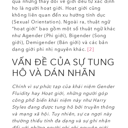
qua những thay đổi về giới đều tự xác định
họ là người hoạt giới. Hoạt giới cũng
không liên quan đến xu hướng tính dục
(Sexual Orientation). Ngoài ra, thuật ngữ
“hoạt giới” bao gồm một số thuật ngữ khác
như Agender (Phi giới), Bigender (Song
giới), Demigender (Bán giới) và các bản
dạng giới phi nhị nguyên khác.
[2]
VẤN ĐỀ CỦA SỰ TUNG
HÔ VÀ DÁN NHÃN
Chính vì sự phức tạp của khái niệm Gender
Fluidity hay Hoạt giới, những người góp
công phổ biến khái niệm này như Harry
Styles đang được tung hô bởi truyền thông
và mạng xã hội. Tuy nhiên, sự ca ngợi này
thường thiếu tính đa dạng và sự ghi nhận
đối với những người phi nhị nguyên giới