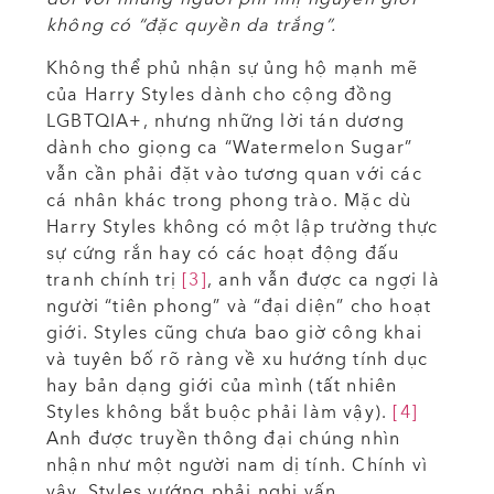
không có “đặc quyền da trắng”.
Không thể phủ nhận sự ủng hộ mạnh mẽ
của Harry Styles dành cho cộng đồng
LGBTQIA+, nhưng những lời tán dương
dành cho giọng ca “Watermelon Sugar”
vẫn cần phải đặt vào tương quan với các
cá nhân khác trong phong trào. Mặc dù
Harry Styles không có một lập trường thực
sự cứng rắn hay có các hoạt động đấu
tranh chính trị
[3]
, anh vẫn được ca ngợi là
người “tiên phong” và “đại diện” cho hoạt
giới. Styles cũng chưa bao giờ công khai
và tuyên bố rõ ràng về xu hướng tính dục
hay bản dạng giới của mình (tất nhiên
Styles không bắt buộc phải làm vậy).
[4]
Anh được truyền thông đại chúng nhìn
nhận như một người nam dị tính. Chính vì
vậy, Styles vướng phải nghi vấn