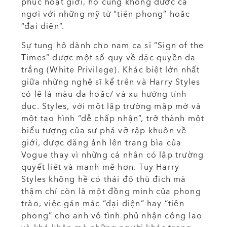
phục hoạt giới, họ cũng không được ca
ngợi với những mỹ từ “tiên phong” hoặc
“đại diện”.
Sự tung hô dành cho nam ca sĩ “Sign of the
Times” được một số quy về đặc quyền da
trắng (White Privilege). Khác biệt lớn nhất
giữa những nghệ sĩ kể trên và Harry Styles
có lẽ là màu da hoặc/ và xu hướng tính
dục. Styles, với một lập trường mập mờ và
một tạo hình “dễ chấp nhận”, trở thành một
biểu tượng của sự phá vỡ rập khuôn về
giới, được đăng ảnh lên trang bìa của
Vogue thay vì những cá nhân có lập trường
quyết liệt và mạnh mẽ hơn. Tuy Harry
Styles không hề có thái độ thù địch mà
thậm chí còn là một đồng minh của phong
trào, việc gán mác “đại diện” hay “tiên
phong” cho anh vô tình phủ nhận công lao