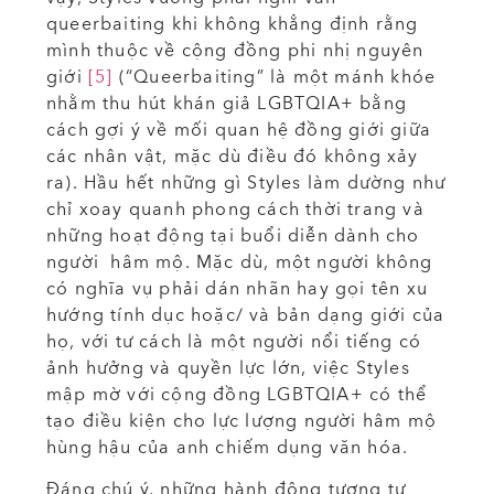
queerbaiting khi không khẳng định rằng
mình thuộc về cộng đồng phi nhị nguyên
giới
[5]
(“Queerbaiting” là một mánh khóe
nhằm thu hút khán giả LGBTQIA+ bằng
cách gợi ý về mối quan hệ đồng giới giữa
các nhân vật, mặc dù điều đó không xảy
ra). Hầu hết những gì Styles làm dường như
chỉ xoay quanh phong cách thời trang và
những hoạt động tại buổi diễn dành cho
người hâm mộ. Mặc dù, một người không
có nghĩa vụ phải dán nhãn hay gọi tên xu
hướng tính dục hoặc/ và bản dạng giới của
họ, với tư cách là một người nổi tiếng có
ảnh hưởng và quyền lực lớn, việc Styles
mập mờ với cộng đồng LGBTQIA+ có thể
tạo điều kiện cho lực lượng người hâm mộ
hùng hậu của anh chiếm dụng văn hóa.
Đáng chú ý, những hành động tương tự