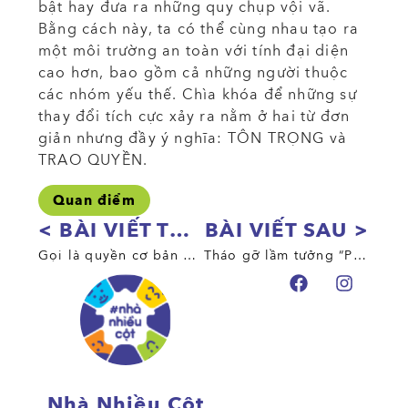
bật hay đưa ra những quy chụp vội vã.
Bằng cách này, ta có thể cùng nhau tạo ra
một môi trường an toàn với tính đại diện
cao hơn, bao gồm cả những người thuộc
các nhóm yếu thế. Chìa khóa để những sự
thay đổi tích cực xảy ra nằm ở hai từ đơn
giản nhưng đầy ý nghĩa: TÔN TRỌNG và
TRAO QUYỀN.
Quan điểm
< BÀI VIẾT TRƯỚC
BÀI VIẾT SAU >
Gọi là quyền cơ bản nhưng phụ nữ [từng] không có
Tháo gỡ lầm tưởng “Phụ nữ chiếm thiểu số trong ngành STEM vì về mặt sinh học họ yếu kém hơn nam giới”
Nhà Nhiều Cột