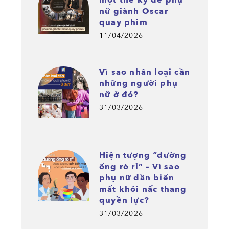
một thế kỷ để phụ
nữ giành Oscar
quay phim
11/04/2026
Vì sao nhân loại cần
những người phụ
nữ ở đó?
31/03/2026
Hiện tượng “đường
ống rò rỉ” – Vì sao
phụ nữ dần biến
mất khỏi nấc thang
quyền lực?
31/03/2026