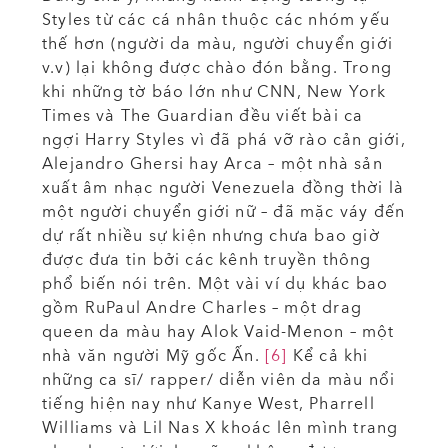
Styles từ các cá nhân thuộc các nhóm yếu
thế hơn (người da màu, người chuyển giới
v.v) lại không được chào đón bằng. Trong
khi những tờ báo lớn như CNN, New York
Times và The Guardian đều viết bài ca
ngợi Harry Styles vì đã phá vỡ rào cản giới,
Alejandro Ghersi hay Arca – một nhà sản
xuất âm nhạc người Venezuela đồng thời là
một người chuyển giới nữ – đã mặc váy đến
dự rất nhiều sự kiện nhưng chưa bao giờ
được đưa tin bởi các kênh truyền thông
phổ biến nói trên. Một vài ví dụ khác bao
gồm RuPaul Andre Charles – một drag
queen da màu hay Alok Vaid-Menon – một
nhà văn người Mỹ gốc Ấn.
[6]
Kể cả khi
những ca sĩ/ rapper/ diễn viên da màu nổi
tiếng hiện nay như Kanye West, Pharrell
Williams và Lil Nas X khoác lên mình trang