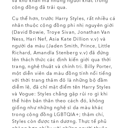
và khó khăn mà những người khác trong
cộng đồng đã trải qua.
Cụ thể hơn, trước Harry Styles, rất nhiều cá
nhân thuộc cộng đồng phi nhị nguyên giới
(David Bowie, Troye Sivan, Jonathan Van
Ness, Hari Nef, Asia Kate Dillion v.v) và
người da màu (Jaden Smith, Prince, Little
Richard, Amandla Stenberg v.v) đã đứng
lên thách thức các định kiến giới qua thời
trang, nghệ thuật và chính trị. Billy Porter,
một diễn viên da màu đồng tính nổi tiếng
với thời trang thảm đỏ là những bộ đầm
diễm lệ, đã chỉ mặt điểm tên Harry Styles
và Vogue: Styles chẳng gặp rủi ro gì khi
thể hiện bản thân theo cách đó, không
giống như những nghệ sĩ da màu khác
trong cộng đồng LGBTQIA+; thậm chí,
Styles còn được tán dương. Thực tế phũ