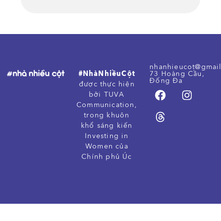
nhanhieucot@gmai
#NhàNhiềuCột
73 Hoàng Cầu,
Đống Đa
được thực hiện
bởi TUVA
Communication,
trong khuôn
khổ sáng kiến
Investing in
Women của
Chính phủ Úc