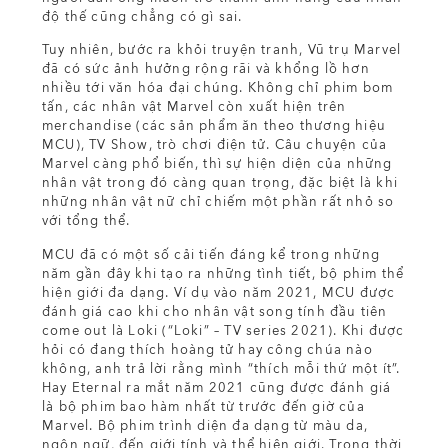
độ thế cũng chẳng có gì sai.
Tuy nhiên, bước ra khỏi truyện tranh, Vũ trụ Marvel
đã có sức ảnh hưởng rộng rãi và khổng lồ hơn
nhiều tới văn hóa đại chúng. Không chỉ phim bom
tấn, các nhân vật Marvel còn xuất hiện trên
merchandise (các sản phẩm ăn theo thương hiệu
MCU), TV Show, trò chơi điện tử. Câu chuyện của
Marvel càng phổ biến, thì sự hiện diện của những
nhân vật trong đó càng quan trọng, đặc biệt là khi
những nhân vật nữ chỉ chiếm một phần rất nhỏ so
với tổng thể.
MCU đã có một số cải tiến đáng kể trong những
năm gần đây khi tạo ra những tình tiết, bộ phim thể
hiện giới đa dạng. Ví dụ vào năm 2021, MCU được
đánh giá cao khi cho nhân vật song tính đầu tiên
come out là Loki (“Loki” – TV series 2021). Khi được
hỏi có đang thích hoàng tử hay công chúa nào
không, anh trả lời rằng mình “thích mỗi thứ một ít”.
Hay Eternal ra mắt năm 2021 cũng được đánh giá
là bộ phim bao hàm nhất từ trước đến giờ của
Marvel. Bộ phim trình diện đa dạng từ màu da,
ngôn ngữ, đến giới tính và thể hiện giới. Trong thời