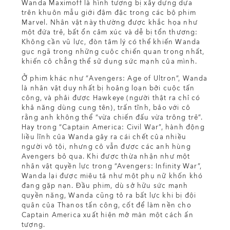
Wanda Maximoff là hình tượng bị xây dựng dựa
trên khuôn mẫu giới đậm đặc trong các bộ phim
Marvel. Nhân vật này thường được khắc họa như
một đứa trẻ, bất ổn cảm xúc và dễ bị tổn thương:
Không cần vũ lực, đòn tâm lý có thể khiến Wanda
gục ngã trong những cuộc chiến quan trọng nhất,
khiến cô chẳng thể sử dụng sức mạnh của mình.
Ở phim khác như ”Avengers: Age of Ultron”, Wanda
là nhân vật duy nhất bị hoảng loạn bởi cuộc tấn
công, và phải được Hawkeye (người thật ra chỉ có
khả năng dùng cung tên), trấn tĩnh, bảo với cô
rằng anh không thể “vừa chiến đấu vừa trông trẻ”.
Hay trong “Captain America: Civil War”, hành động
liều lĩnh của Wanda gây ra cái chết của nhiều
người vô tội, nhưng cô vẫn được các anh hùng
Avengers bỏ qua. Khi được thừa nhận như một
nhân vật quyền lực trong “Avengers: Infinity War”,
Wanda lại được miêu tả như một phụ nữ khốn khó
đang gặp nạn. Đầu phim, dù sở hữu sức mạnh
quyền năng, Wanda cũng tỏ ra bất lực khi bị đội
quân của Thanos tấn công, cốt để làm nền cho
Captain America xuất hiện mở màn một cách ấn
tượng.