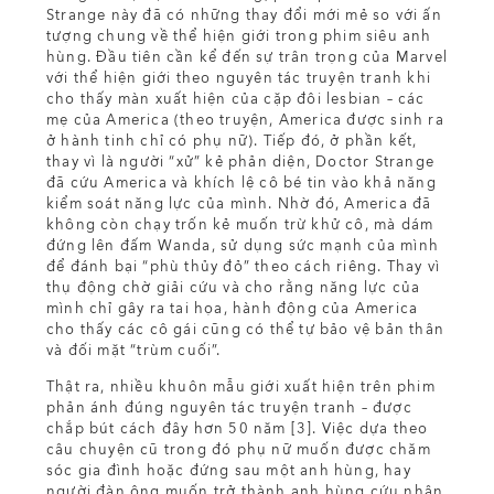
Strange này đã có những thay đổi mới mẻ so với ấn
tượng chung về thể hiện giới trong phim siêu anh
hùng. Đầu tiên cần kể đến sự trân trọng của Marvel
với thể hiện giới theo nguyên tác truyện tranh khi
cho thấy màn xuất hiện của cặp đôi lesbian – các
mẹ của America (theo truyện, America được sinh ra
ở hành tinh chỉ có phụ nữ). Tiếp đó, ở phần kết,
thay vì là người “xử” kẻ phản diện, Doctor Strange
đã cứu America và khích lệ cô bé tin vào khả năng
kiểm soát năng lực của mình. Nhờ đó, America đã
không còn chạy trốn kẻ muốn trừ khử cô, mà dám
đứng lên đấm Wanda, sử dụng sức mạnh của mình
để đánh bại “phù thủy đỏ” theo cách riêng. Thay vì
thụ động chờ giải cứu và cho rằng năng lực của
mình chỉ gây ra tai họa, hành động của America
cho thấy các cô gái cũng có thể tự bảo vệ bản thân
và đối mặt “trùm cuối”.
Thật ra, nhiều khuôn mẫu giới xuất hiện trên phim
phản ánh đúng nguyên tác truyện tranh – được
chắp bút cách đây hơn 50 năm [3]. Việc dựa theo
câu chuyện cũ trong đó phụ nữ muốn được chăm
sóc gia đình hoặc đứng sau một anh hùng, hay
người đàn ông muốn trở thành anh hùng cứu nhân