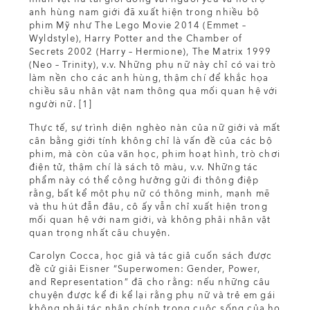
anh hùng nam giới đã xuất hiện trong nhiều bộ
phim Mỹ như The Lego Movie 2014 (Emmet –
Wyldstyle), Harry Potter and the Chamber of
Secrets 2002 (Harry – Hermione), The Matrix 1999
(Neo – Trinity), v.v. Những phụ nữ này chỉ có vai trò
làm nền cho các anh hùng, thậm chí để khắc họa
chiều sâu nhân vật nam thông qua mối quan hệ với
người nữ. [1]
Thực tế, sự trình diện nghèo nàn của nữ giới và mất
cân bằng giới tính không chỉ là vấn đề của các bộ
phim, mà còn của văn học, phim hoạt hình, trò chơi
điện tử, thậm chí là sách tô màu, v.v. Những tác
phẩm này có thể cộng hưởng gửi đi thông điệp
rằng, bất kể một phụ nữ có thông minh, mạnh mẽ
và thu hút đẫn đâu, cô ấy vẫn chỉ xuất hiện trong
mối quan hệ với nam giới, và không phải nhân vật
quan trọng nhất câu chuyện.
Carolyn Cocca, học giả và tác giả cuốn sách được
đề cử giải Eisner “Superwomen: Gender, Power,
and Representation” đã cho rằng: nếu những câu
chuyện được kể đi kể lại rằng phụ nữ và trẻ em gái
không phải tác nhân chính trong cuộc sống của họ