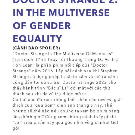
DOCTOR STRANGE 2:
IN THE MULTIVERSE
OF GENDER
EQUALITY
(CẢNH BÁO SPOILER)
“Doctor Strange In The Multiverse Of Madness”
(Tạm dịch: (Phù Thủy Tối Thượng Trong Đa Vũ Trụ
Hỗn Loạn) là phần phim nối tiếp của “Doctor
Strange” năm 2016. Lấy bối cảnh sau khi Stephen
Strange sử dụng phép thuật bị cấm và mở ra cánh
cổng dẫn tới đa vũ trụ, Doctor Strange 2022 cho
thấy hành trình “Bác sĩ Lạ” đối mặt với các thử
thách sau khi đa vũ trụ được mở ra.
Có thể bạn đã xem không biết chán các review, giải
thích của “quả bom” điện ảnh tháng 5 này. Thế
nhưng sẽ thế nào nếu chúng ta xem bộ phim bằng
lăng kính giới? Cùng xem chúng mình thấy gì khi
“soi” siêu phẩm này qua góc nhìn về giới nhé! Gét
gô!