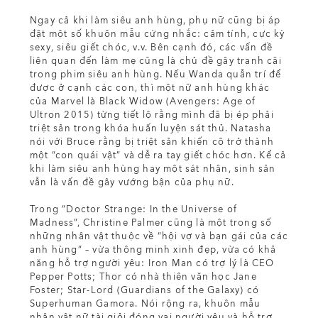
Ngay cả khi làm siêu anh hùng, phụ nữ cũng bị áp
đặt một số khuôn mẫu cứng nhắc: cảm tính, cực kỳ
sexy, siêu giết chóc, v.v. Bên cạnh đó, các vấn đề
liên quan đến làm mẹ cũng là chủ đề gây tranh cãi
trong phim siêu anh hùng. Nếu Wanda quẫn trí để
được ở cạnh các con, thì một nữ anh hùng khác
của Marvel là Black Widow (Avengers: Age of
Ultron 2015) từng tiết lộ rằng mình đã bị ép phải
triệt sản trong khóa huấn luyện sát thủ. Natasha
nói với Bruce rằng bị triệt sản khiến cô trở thành
một “con quái vật” và dễ ra tay giết chóc hơn. Kể cả
khi làm siêu anh hùng hay một sát nhân, sinh sản
vẫn là vấn đề gây vướng bận của phụ nữ.
Trong “Doctor Strange: In the Universe of
Madness”, Christine Palmer cũng là một trong số
những nhân vật thuộc về “hội vợ và bạn gái của các
anh hùng” – vừa thông minh xinh đẹp, vừa có khả
năng hỗ trợ người yêu: Iron Man có trợ lý là CEO
Pepper Potts; Thor có nhà thiên văn học Jane
Foster; Star-Lord (Guardians of the Galaxy) có
Superhuman Gamora. Nói rộng ra, khuôn mẫu
nhân vật nữ tài giỏi đóng vai người yêu và hỗ trợ