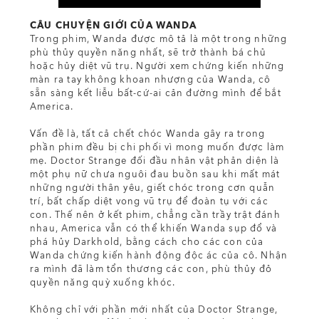
CÂU CHUYỆN GIỚI CỦA WANDA
Trong phim, Wanda được mô tả là một trong những
phù thủy quyền năng nhất, sẽ trở thành bá chủ
hoặc hủy diệt vũ trụ. Người xem chứng kiến những
màn ra tay không khoan nhượng của Wanda, cô
sẵn sàng kết liễu bất-cứ-ai cản đường mình để bắt
America.
Vấn đề là, tất cả chết chóc Wanda gây ra trong
phần phim đều bị chi phối vì mong muốn được làm
mẹ. Doctor Strange đối đầu nhân vật phản diện là
một phụ nữ chưa nguôi đau buồn sau khi mất mát
những người thân yêu, giết chóc trong cơn quẫn
trí, bất chấp diệt vong vũ trụ để đoàn tụ với các
con. Thế nên ở kết phim, chẳng cần trầy trật đánh
nhau, America vẫn có thể khiến Wanda sụp đổ và
phá hủy Darkhold, bằng cách cho các con của
Wanda chứng kiến hành động độc ác của cô. Nhận
ra mình đã làm tổn thương các con, phù thủy đỏ
quyền năng quỳ xuống khóc.
Không chỉ với phần mới nhất của Doctor Strange,