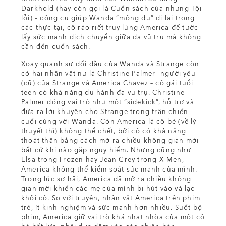
Darkhold (hay còn gọi là Cuốn sách của những Tội
lỗi) – công cụ giúp Wanda “mộng du” đi lại trong
các thực tại, cô ráo riết truy lùng America để tước
lấy sức mạnh dịch chuyển giữa đa vũ trụ mà không
cần đến cuốn sách.
Xoay quanh sự đối đầu của Wanda và Strange còn
có hai nhân vật nữ là Christine Palmer- người yêu
(cũ) của Strange và America Chavez – cô gái tuổi
teen có khả năng du hành đa vũ trụ. Christine
Palmer đóng vai trò như một “sidekick”, hỗ trợ và
đưa ra lời khuyên cho Strange trong trận chiến
cuối cùng với Wanda. Còn America là cô bé (về lý
thuyết thì) không thể chết, bởi cô có khả năng
thoát thân bằng cách mở ra chiều không gian mới
bất cứ khi nào gặp nguy hiểm. Nhưng cũng như
Elsa trong Frozen hay Jean Grey trong X-Men,
America không thể kiểm soát sức mạnh của mình.
Trong lúc sợ hãi, America đã mở ra chiều không
gian mới khiến các mẹ của mình bị hút vào và lạc
khỏi cô. So với truyện, nhân vật America trên phim
trẻ, ít kinh nghiệm và sức mạnh hơn nhiều. Suốt bộ
phim, America giữ vai trò khá nhạt nhòa của một cô