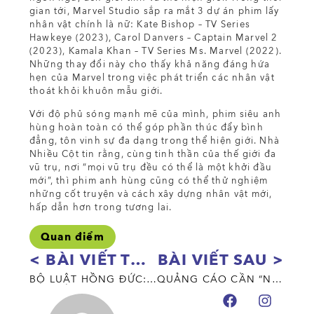
gian tới, Marvel Studio sắp ra mắt 3 dự án phim lấy
nhân vật chính là nữ: Kate Bishop – TV Series
Hawkeye (2023), Carol Danvers – Captain Marvel 2
(2023), Kamala Khan – TV Series Ms. Marvel (2022).
Những thay đổi này cho thấy khả năng đáng hứa
hẹn của Marvel trong việc phát triển các nhân vật
thoát khỏi khuôn mẫu giới.
Với độ phủ sóng mạnh mẽ của mình, phim siêu anh
hùng hoàn toàn có thể góp phần thúc đẩy bình
đẳng, tôn vinh sự đa dạng trong thể hiện giới. Nhà
Nhiều Cột tin rằng, cùng tinh thần của thế giới đa
vũ trụ, nơi “mọi vũ trụ đều có thể là một khởi đầu
mới”, thì phim anh hùng cũng có thể thử nghiệm
những cốt truyện và cách xây dựng nhân vật mới,
hấp dẫn hơn trong tương lai.
Quan điểm
< BÀI VIẾT TRƯỚC
BÀI VIẾT SAU >
BỘ LUẬT HỒNG ĐỨC: NHỮNG TIẾN BỘ TRONG CÔNG CUỘC BẢO VỆ VÀ THÚC ĐẨY TIẾNG NÓI CỦA PHỤ NỮ
QUẢNG CÁO CẦN “NHẠY” INSIGHT, LIỆU CÓ CẦN “CẢM” ĐỊNH KIẾN GIỚI?