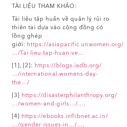
TÀI LIỆU THAM KHẢO:
Tài liệu tập huấn về quản lý rủi ro
thiên tai dựa vào cộng đồng có
lồng ghép
giới:
https://asiapacific.unwomen.org/
…/Tai-lieu-tap-huan-ve…
[1], [2]:
https://blogs.iadb.org/
…/international-womens-day-
the…/
[3]
https://disasterphilanthropy.org/
…/women-and-girls…/…
.
[4]
https://ebooks.inflibnet.ac.in/
…/gender-issues-in…/…
.