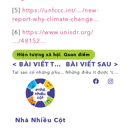
[5]
https://unfccc.int/…/new-
report-why-climate-change…
[6]
https://www.unisdr.org/
…/48152…
,
Hiện tượng xã hội
Quan điểm
< BÀI VIẾT TRƯỚC
BÀI VIẾT SAU >
TạI sao có những phụ nữ chọn không rờI khỏI tình yêu bạo hành?
Những điều ít được “cứu trợ”: làm sao để phụ nữ phục hồi tốt hơn sau thiên tai?
Nhà Nhiều Cột