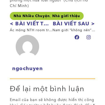
phóng một nửa loài người” (Chủ tịch Hồ
Chí Minh)
,
Nhà Nhiều Chuyện
Nhà giới thiệu
< BÀI VIẾT TRƯỚC
BÀI VIẾT SAU >
Ác mộng NTH room trở lại: hơn 220,000 đàn ông Hàn Quốc lan truyền video khiêu dâm bằng deepfake
Nam giới “không nên” làm giáo viên mầm non?
ngochuyen
Để lại một bình luận
Email của bạn sẽ không được hiển thị công