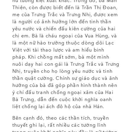
nữ tướng kiệt xuất khác. Trong đó, bà Man
Thiện, còn được biết đến là Trần Thị Đoan,
mẹ của Trưng Trắc và Trưng Nhị, được xem
là người có ảnh hưởng lớn đến tinh thần
yêu nước và chiến đấu kiên cường của hai
chị em. Bà là cháu ngoại của Vua Hùng, và
là một nữ hào trưởng thuộc dòng dõi Lạc
Việt với tài thao lược và am hiểu binh
pháp. Khi chồng mất sớm, bà một mình
nuôi dạy hai con gái là Trưng Trắc và Trưng
Nhị, truyền cho họ lòng yêu nước và tinh
thần quật cường. Chính sự giáo dục và ảnh
hưởng của bà đã góp phần hình thành nên
ý chí đấu tranh chống ngoại xâm của Hai
Bà Trưng, dẫn đến cuộc khởi nghĩa oanh
liệt chống lại ách đô hộ của nhà Hán.
Bên cạnh đó, theo các thần tích, truyền
thuyết ghi lại, rất nhiều các tướng lĩnh