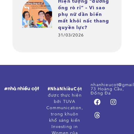
Hiện tượng “đường
ống rò rỉ” – Vì sao
phụ nữ dần biến
mất khỏi nấc thang
quyền lực?
31/03/2026
nhanhieucot@gmai
#NhàNhiềuCột
73 Hoàng Cầu,
Đống Đa
được thực hiện
bởi TUVA
Communication,
trong khuôn
khổ sáng kiến
Investing in
Women của