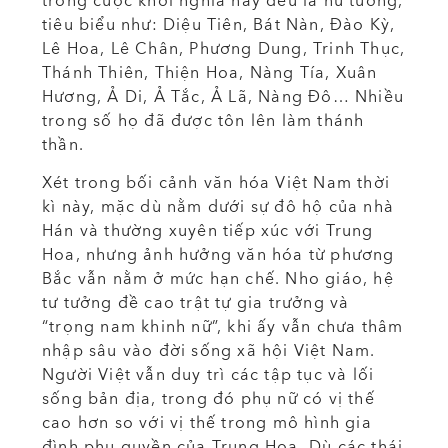
trong cuộc khởi nghĩa này đều là nữ tướng,
tiêu biểu như: Diệu Tiên, Bát Nàn, Đào Kỳ,
Lê Hoa, Lê Chân, Phương Dung, Trinh Thục,
Thánh Thiên, Thiện Hoa, Nàng Tía, Xuân
Hương, Ả Di, Ả Tắc, Ả Lã, Nàng Đô… Nhiều
trong số họ đã được tôn lên làm thánh
thần.
Xét trong bối cảnh văn hóa Việt Nam thời
kì này, mặc dù nằm dưới sự đô hộ của nhà
Hán và thường xuyên tiếp xúc với Trung
Hoa, nhưng ảnh hưởng văn hóa từ phương
Bắc vẫn nằm ở mức hạn chế. Nho giáo, hệ
tư tưởng đề cao trật tự gia trưởng và
“trọng nam khinh nữ”, khi ấy vẫn chưa thâm
nhập sâu vào đời sống xã hội Việt Nam.
Người Việt vẫn duy trì các tập tục và lối
sống bản địa, trong đó phụ nữ có vị thế
cao hơn so với vị thế trong mô hình gia
đình phụ quyền của Trung Hoa. Dù các thái