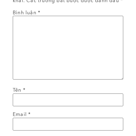
khai.
Các trường bắt buộc được đánh dấu
*
Bình luận
*
Tên
*
Email
*