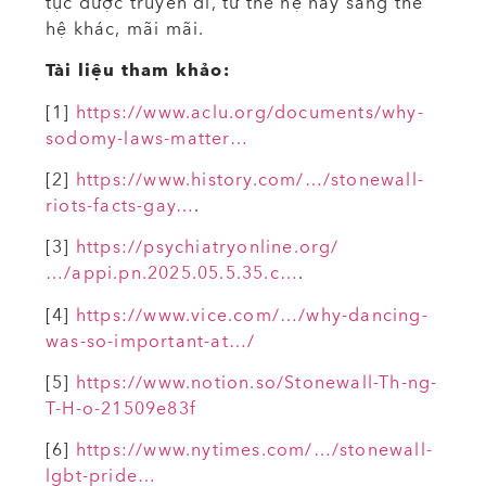
tục được truyền đi, từ thế hệ này sang thế
hệ khác, mãi mãi.
Tài liệu tham khảo:
[1]
https://www.aclu.org/documents/why-
sodomy-laws-matter…
[2]
https://www.history.com/…/stonewall-
riots-facts-gay…
.
[3]
https://psychiatryonline.org/
…/appi.pn.2025.05.5.35.c…
.
[4]
https://www.vice.com/…/why-dancing-
was-so-important-at…/
[5]
https://www.notion.so/Stonewall-Th-ng-
T-H-o-21509e83f
[6]
https://www.nytimes.com/…/stonewall-
lgbt-pride…