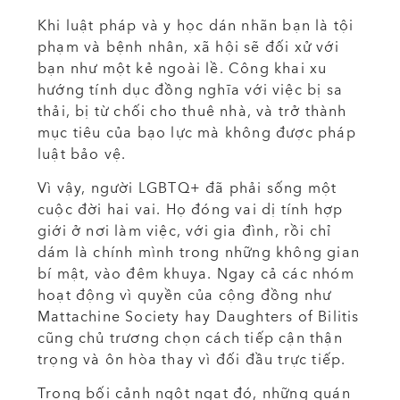
Khi luật pháp và y học dán nhãn bạn là tội
phạm và bệnh nhân, xã hội sẽ đối xử với
bạn như một kẻ ngoài lề. Công khai xu
hướng tính dục đồng nghĩa với việc bị sa
thải, bị từ chối cho thuê nhà, và trở thành
mục tiêu của bạo lực mà không được pháp
luật bảo vệ.
Vì vậy, người LGBTQ+ đã phải sống một
cuộc đời hai vai. Họ đóng vai dị tính hợp
giới ở nơi làm việc, với gia đình, rồi chỉ
dám là chính mình trong những không gian
bí mật, vào đêm khuya. Ngay cả các nhóm
hoạt động vì quyền của cộng đồng như
Mattachine Society hay Daughters of Bilitis
cũng chủ trương chọn cách tiếp cận thận
trọng và ôn hòa thay vì đối đầu trực tiếp.
Trong bối cảnh ngột ngạt đó, những quán