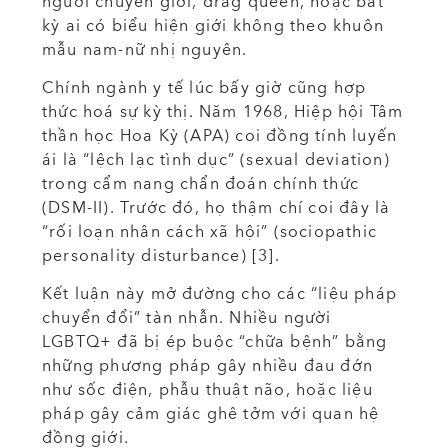
người chuyển giới, drag queen, hoặc bất
kỳ ai có biểu hiện giới không theo khuôn
mẫu nam-nữ nhị nguyên.
Chính ngành y tế lúc bấy giờ cũng hợp
thức hoá sự kỳ thị. Năm 1968, Hiệp hội Tâm
thần học Hoa Kỳ (APA) coi đồng tính luyến
ái là “lệch lạc tình dục” (sexual deviation)
trong cẩm nang chẩn đoán chính thức
(DSM-II). Trước đó, họ thậm chí coi đây là
“rối loạn nhân cách xã hội” (sociopathic
personality disturbance) [3].
Kết luận này mở đường cho các “liệu pháp
chuyển đổi” tàn nhẫn. Nhiều người
LGBTQ+ đã bị ép buộc “chữa bệnh” bằng
những phương pháp gây nhiều đau đớn
như sốc điện, phẫu thuật não, hoặc liệu
pháp gây cảm giác ghê tởm với quan hệ
đồng giới.