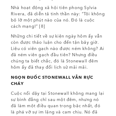
Nhà hoạt động xã hội tiên phong Sylvia
Rivera, đã diễn tả tinh thần này: “Tôi không
bỏ lỡ một phút nào của nó. Đó là cuộc
cách mạng!” [8]
Những chi tiết về sự kiện ngày hôm ấy vẫn
còn được thảo luận cho đến tận bây giờ.
Liệu có viên gạch nào được ném không? Ai
đã ném viên gạch đầu tiên? Nhưng điều
chúng ta biết chắc, đó là Stonewall đêm
hôm ấy đã thay đổi lịch sử mãi mãi.
NGỌN ĐUỐC STONEWALL VẪN RỰC
CHÁY
Cuộc nổi dậy tại Stonewall không mang lại
sự bình đẳng chỉ sau một đêm, nhưng nó
đã làm một điều quan trọng bậc nhất, đó
là phá vỡ sự im lặng và cam chịu. Nó đã