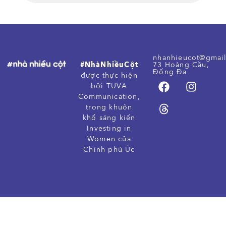
nhanhieucot@gmai
#NhàNhiềuCột
73 Hoàng Cầu,
Đống Đa
được thực hiện
bởi TUVA
Communication,
trong khuôn
khổ sáng kiến
Investing in
Women của
Chính phủ Úc