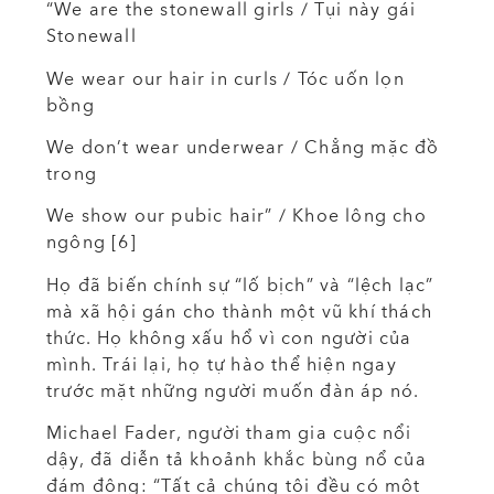
“We are the stonewall girls / Tụi này gái
Stonewall
We wear our hair in curls / Tóc uốn lọn
bồng
We don’t wear underwear / Chẳng mặc đồ
trong
We show our pubic hair” / Khoe lông cho
ngông [6]
Họ đã biến chính sự “lố bịch” và “lệch lạc”
mà xã hội gán cho thành một vũ khí thách
thức. Họ không xấu hổ vì con người của
mình. Trái lại, họ tự hào thể hiện ngay
trước mặt những người muốn đàn áp nó.
Michael Fader, người tham gia cuộc nổi
dậy, đã diễn tả khoảnh khắc bùng nổ của
đám đông: “Tất cả chúng tôi đều có một