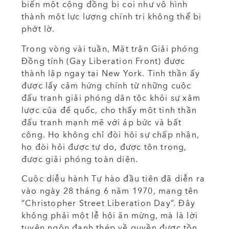
biến một cộng đồng bị coi như vô hình
thành một lực lượng chính trị không thể bị
phớt lờ.
Trong vòng vài tuần, Mặt trận Giải phóng
Đồng tính (Gay Liberation Front) được
thành lập ngay tại New York. Tinh thần ấy
được lấy cảm hứng chính từ những cuộc
đấu tranh giải phóng dân tộc khỏi sự xâm
lược của đế quốc, cho thấy một tinh thần
đấu tranh mạnh mẽ với áp bức và bất
công. Họ không chỉ đòi hỏi sự chấp nhận,
họ đòi hỏi được tự do, được tôn trọng,
được giải phóng toàn diện.
Cuộc diễu hành Tự hào đầu tiên đã diễn ra
vào ngày 28 tháng 6 năm 1970, mang tên
“Christopher Street Liberation Day”. Đây
không phải một lễ hội ăn mừng, mà là lời
tuyên ngôn đanh thép về quyền được tồn