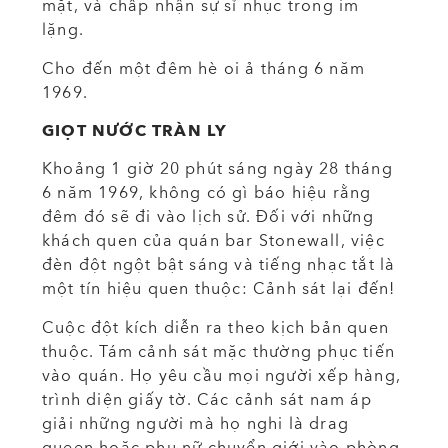
mặt, và chấp nhận sự sỉ nhục trong im
lặng.
Cho đến một đêm hè oi ả tháng 6 năm
1969.
GIỌT NƯỚC TRÀN LY
Khoảng 1 giờ 20 phút sáng ngày 28 tháng
6 năm 1969, không có gì báo hiệu rằng
đêm đó sẽ đi vào lịch sử. Đối với những
khách quen của quán bar Stonewall, việc
đèn đột ngột bật sáng và tiếng nhạc tắt là
một tín hiệu quen thuộc: Cảnh sát lại đến!
Cuộc đột kích diễn ra theo kịch bản quen
thuộc. Tám cảnh sát mặc thường phục tiến
vào quán. Họ yêu cầu mọi người xếp hàng,
trình diện giấy tờ. Các cảnh sát nam áp
giải những người mà họ nghi là drag
queen hoặc phụ nữ chuyển giới vào phòng