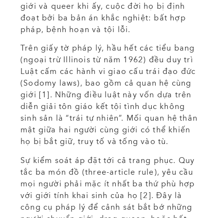
giới và queer khi ấy, cuộc đời họ bị định
đoạt bởi ba bản án khắc nghiệt: bất hợp
pháp, bệnh hoạn và tội lỗi.
Trên giấy tờ pháp lý, hầu hết các tiểu bang
(ngoại trừ Illinois từ năm 1962) đều duy trì
Luật cấm các hành vi giao cấu trái đạo đức
(Sodomy laws), bao gồm cả quan hệ cùng
giới [1]. Những điều luật này vốn dựa trên
diễn giải tôn giáo kết tội tình dục không
sinh sản là “trái tự nhiên”. Mối quan hệ thân
mật giữa hai người cùng giới có thể khiến
họ bị bắt giữ, truy tố và tống vào tù.
Sự kiểm soát áp đặt tới cả trang phục. Quy
tắc ba món đồ (three-article rule), yêu cầu
mọi người phải mặc ít nhất ba thứ phù hợp
với giới tính khai sinh của họ [2]. Đây là
công cụ pháp lý để cảnh sát bắt bớ những