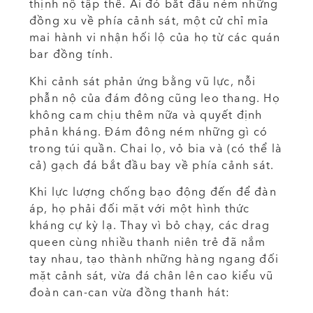
thịnh nộ tập thể. Ai đó bắt đầu ném những
đồng xu về phía cảnh sát, một cử chỉ mỉa
mai hành vi nhận hối lộ của họ từ các quán
bar đồng tính.
Khi cảnh sát phản ứng bằng vũ lực, nỗi
phẫn nộ của đám đông cũng leo thang. Họ
không cam chịu thêm nữa và quyết định
phản kháng. Đám đông ném những gì có
trong túi quần. Chai lọ, vỏ bia và (có thể là
cả) gạch đá bắt đầu bay về phía cảnh sát.
Khi lực lượng chống bạo động đến để đàn
áp, họ phải đối mặt với một hình thức
kháng cự kỳ lạ. Thay vì bỏ chạy, các drag
queen cùng nhiều thanh niên trẻ đã nắm
tay nhau, tạo thành những hàng ngang đối
mặt cảnh sát, vừa đá chân lên cao kiểu vũ
đoàn can-can vừa đồng thanh hát: