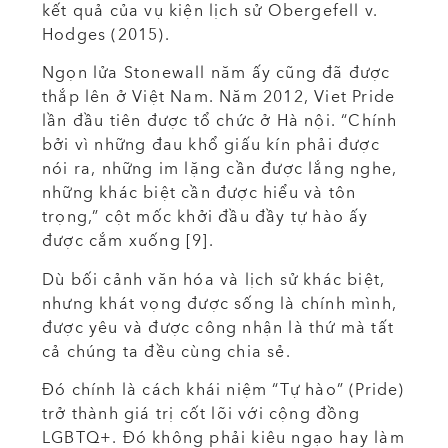
kết quả của vụ kiện lịch sử Obergefell v.
Hodges (2015).
Ngọn lửa Stonewall năm ấy cũng đã được
thắp lên ở Việt Nam. Năm 2012, Viet Pride
lần đầu tiên được tổ chức ở Hà nội. “Chính
bởi vì những đau khổ giấu kín phải được
nói ra, những im lặng cần được lắng nghe,
những khác biệt cần được hiểu và tôn
trọng,” cột mốc khởi đầu đầy tự hào ấy
được cắm xuống [9].
Dù bối cảnh văn hóa và lịch sử khác biệt,
nhưng khát vọng được sống là chính mình,
được yêu và được công nhận là thứ mà tất
cả chúng ta đều cùng chia sẻ.
Đó chính là cách khái niệm “Tự hào” (Pride)
trở thành giá trị cốt lõi với cộng đồng
LGBTQ+. Đó không phải kiêu ngạo hay làm