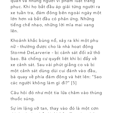
quán và những người vi phạm luật trang
phục. Khi họ bắt đầu áp giải từng người ra
xe tuần tra, đám đông bên ngoài ngày một
lớn hơn và bắt đầu có phản ứng. Những
tiếng chế nhạo, những lời mỉa mai vang
lên.
Khoảnh khắc bùng nổ, xảy ra khi một phụ
nữ – thường được cho là nhà hoạt động
Stormé DeLarverie – bị cảnh sát đối xử thô
bạo. Bà chống cự quyết liệt khi bị đẩy về
xe cảnh sát. Sau vài phút giằng co và bị
một cảnh sát dùng dùi cui đánh vào đầu,
bà quay về phía đám đông và hét lên: “Sao
các người không làm gì đi?” [5]
Câu hỏi đó như một tia lửa châm vào thùng
thuốc súng.
Sự im lặng vỡ tan, thay vào đó là một cơn