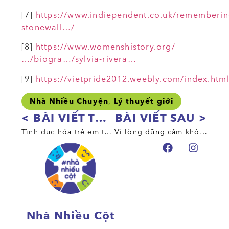
[7]
https://www.indiependent.co.uk/rememberin
stonewall…/
[8]
https://www.womenshistory.org/
…/biogra…/sylvia-rivera…
[9]
https://vietpride2012.weebly.com/index.htm
,
Nhà Nhiều Chuyện
Lý thuyết giới
< BÀI VIẾT TRƯỚC
BÀI VIẾT SAU >
Tình dục hóa trẻ em trong ngành công nghiệp giải trí
Vì lòng dũng cảm không phân biệt giới tính
Nhà Nhiều Cột