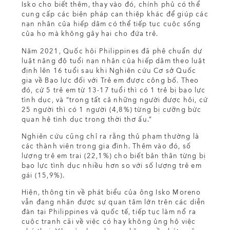
Isko cho biết thêm, thay vào đó, chính phủ có thể
cung cấp các biện pháp can thiệp khác để giúp các
nạn nhân của hiếp dâm có thể tiếp tục cuộc sống
của họ mà không gây hại cho đứa trẻ.
Năm 2021, Quốc hội Philippines đã phê chuẩn dự
luật nâng độ tuổi nạn nhân của hiếp dâm theo luật
định lên 16 tuổi sau khi Nghiên cứu Cơ sở Quốc
gia về Bạo lực đối với Trẻ em được công bố. Theo
đó, cứ 5 trẻ em từ 13-17 tuổi thì có 1 trẻ bị bạo lực
tình dục, và “trong tất cả những người được hỏi, cứ
25 người thì có 1 người (4,8%) từng bị cưỡng bức
quan hệ tình dục trong thời thơ ấu.”
Nghiên cứu cũng chỉ ra rằng thủ phạm thường là
các thành viên trong gia đình. Thêm vào đó, số
lượng trẻ em trai (22,1%) cho biết bản thân từng bị
bạo lực tình dục nhiều hơn so với số lượng trẻ em
gái (15,9%).
Hiện, thông tin về phát biểu của ông Isko Moreno
vẫn đang nhận được sự quan tâm lớn trên các diễn
đàn tại Philippines và quốc tế, tiếp tục làm nổ ra
cuộc tranh cãi về việc có hay không ủng hộ việc