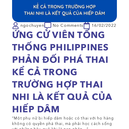
ngochuyen
No Comments
16/02/2022
ỨNG CỬ VIÊN TỔNG
THỐNG PHILIPPINES
PHẢN ĐỐI PHÁ THAI
KỂ CẢ TRONG
TRƯỜNG HỢP THAI
NHI LÀ KẾT QUẢ CỦA
HIẾP DÂM
“Một phụ nữ bị hiếp dâm hoặc có thai với họ hàng
không có quyền phá thai, mà phải học cách sống