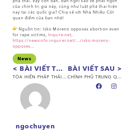
phá thai. Vậy còn bạn, bạn nghĩ sao về phát ngôn
của chính trị gia này, cũng như luật phá thai hiện
nay tại các quốc gia? Chia sẻ với Nhà Nhiều Cột
quan điểm của bạn nhé!
Nguồn tin: Isko Moreno opposes abortion even
for rape victims,
Inquire.net
,
https://newsinfo.inquirer.net/…/isko-moreno-
opposes…
News
< BÀI VIẾT TRƯỚC
BÀI VIẾT SAU >
TÒA HIẾN PHÁP THÁI LAN BÁC BỎ HỢP PHÁP HÓA HÔN NHÂN ĐỒNG GIỚI
CHÍNH PHỦ TRUNG QUỐC CẮT BỎ CẢNH “LỆCH CHUẨN VỀ GIỚI” TRONG BỘ SITCOM “FRIENDS”
ngochuyen