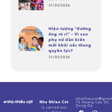
31/03/2026
Hiện tượng “đường
ống rò rỉ” – Vì sao
phụ nữ dần biến
mất khỏi nấc thang
quyền lực?
31/03/2026
nhanhieucot@gmai
Nha Nhieu Cot
73 Hoang Cau Str,
Dong Da
is carried out