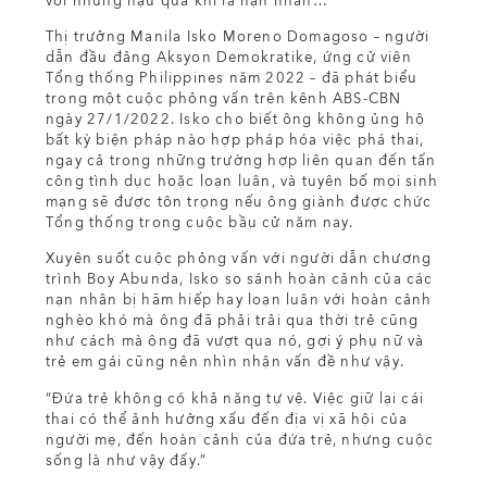
với những hậu quả khi là nạn nhân…”
Thị trưởng Manila Isko Moreno Domagoso – người
dẫn đầu đảng Aksyon Demokratike, ứng cử viên
Tổng thống Philippines năm 2022 – đã phát biểu
trong một cuộc phỏng vấn trên kênh ABS-CBN
ngày 27/1/2022. Isko cho biết ông không ủng hộ
bất kỳ biện pháp nào hợp pháp hóa việc phá thai,
ngay cả trong những trường hợp liên quan đến tấn
công tình dục hoặc loạn luân, và tuyên bố mọi sinh
mạng sẽ được tôn trọng nếu ông giành được chức
Tổng thống trong cuộc bầu cử năm nay.
Xuyên suốt cuộc phỏng vấn với người dẫn chương
trình Boy Abunda, Isko so sánh hoàn cảnh của các
nạn nhân bị hãm hiếp hay loạn luân với hoàn cảnh
nghèo khó mà ông đã phải trải qua thời trẻ cũng
như cách mà ông đã vượt qua nó, gợi ý phụ nữ và
trẻ em gái cũng nên nhìn nhận vấn đề như vậy.
“Đứa trẻ không có khả năng tự vệ. Việc giữ lại cái
thai có thể ảnh hưởng xấu đến địa vị xã hội của
người mẹ, đến hoàn cảnh của đứa trẻ, nhưng cuộc
sống là như vậy đấy.”